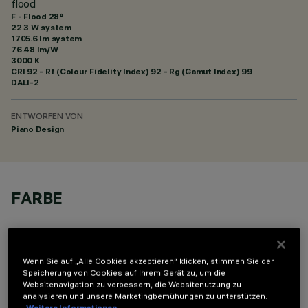
flood
F - Flood 28°
22.3 W system
1705.6 lm system
76.48 lm/W
3000 K
CRI
92
- Rf (Colour Fidelity Index) 92 - Rg (Gamut Index) 99
DALI-2
ENTWORFEN VON
Piano Design
FARBE
Wenn Sie auf „Alle Cookies akzeptieren“ klicken, stimmen Sie der
Speicherung von Cookies auf Ihrem Gerät zu, um die
Websitenavigation zu verbessern, die Websitenutzung zu
OPTIONALE KOMPONENTEN
analysieren und unsere Marketingbemühungen zu unterstützen.
Weitere Informationen