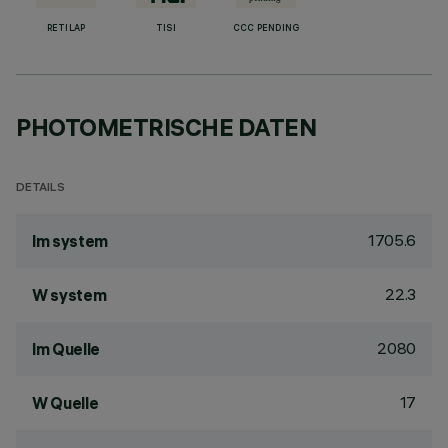
RETILAP
TISI
CCC PENDING
PHOTOMETRISCHE DATEN
DETAILS
1705.6
lm system
22.3
W system
2080
lm Quelle
17
W Quelle