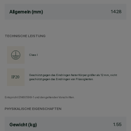
1428
Allgemein (mm)
TECHNISCHE LEISTUNG
Class I
Geschützt gegen das Eindringen fester Körper größer als 12 mm, nicht
geschützt gegen das Eindringen von Flüssigkeiten.
Entspricht EN60598-1 und den geltenden Vorschriften.
PHYSIKALISCHE EIGENSCHAFTEN
1.55
Gewicht (kg)