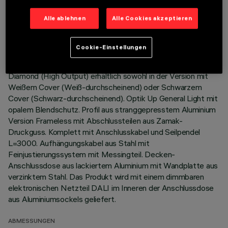
Alle ablehnen
Alle Cookies akzeptieren
BESCHREIBUNG
Leuchtengehäuse mit direkter Beleuchtung (70%) /
Cookie-Einstellungen
indirekter Beleuchtung (30%) mit einfarbigen LED Neutral
White CRI90. Optik Down General Light Space Opti-
Diamond (High Output) erhältlich sowohl in der Version mit
Weißem Cover (Weiß-durchscheinend) oder Schwarzem
Cover (Schwarz-durchscheinend). Optik Up General Light mit
opalem Blendschutz. Profil aus stranggepresstem Aluminium
Version Frameless mit Abschlussteilen aus Zamak-
Druckguss. Komplett mit Anschlusskabel und Seilpendel
L=3000. Aufhängungskabel aus Stahl mit
Feinjustierungssystem mit Messingteil. Decken-
Anschlussdose aus lackiertem Aluminium mit Wandplatte aus
verzinktem Stahl. Das Produkt wird mit einem dimmbaren
elektronischen Netzteil DALI im Inneren der Anschlussdose
aus Aluminiumsockels geliefert.
ABMESSUNGEN