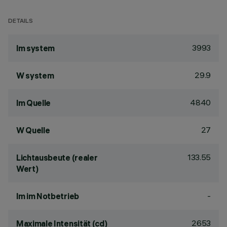
DETAILS
3993
lm system
29.9
W system
4840
lm Quelle
27
W Quelle
133.55
Lichtausbeute (realer
Wert)
-
lm im Notbetrieb
2653
Maximale Intensität (cd)