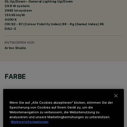
GL Up/Down - General Lighting Up/Down
29.9 W system
3993 lm system
133.55 lm/W
4000 K
CRI
92
- Rf (Colour Fidelity Index) 88 - Rg (Gamut Index) 95
DALI-2
ENTWORFEN VON
Artec Studio
FARBE
Wenn Sie auf „Alle Cookies akzeptieren“ klicken, stimmen Sie der
Speicherung von Cookies auf Ihrem Gerät zu, um die
Websitenavigation zu verbessern, die Websitenutzung zu
TECHNISCHE DATEN
analysieren und unsere Marketingbemühungen zu unterstützen.
Weitere Informationen
LETZTES UPDATE: 06.08.2026