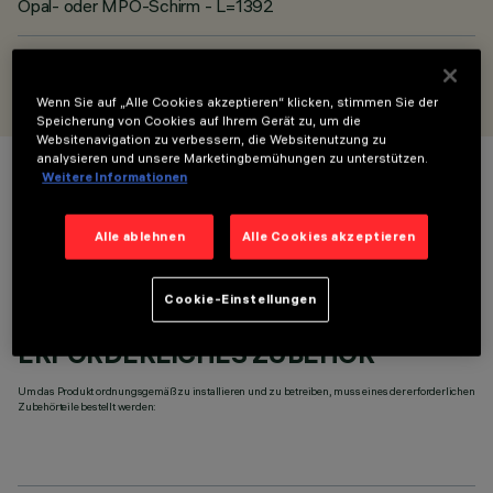
Opal- oder MPO-Schirm - L=1392
ENTWORFEN VON
iGuzzini
Wenn Sie auf „Alle Cookies akzeptieren“ klicken, stimmen Sie der
Speicherung von Cookies auf Ihrem Gerät zu, um die
Websitenavigation zu verbessern, die Websitenutzung zu
analysieren und unsere Marketingbemühungen zu unterstützen.
Weitere Informationen
FARBE
Alle ablehnen
Alle Cookies akzeptieren
Cookie-Einstellungen
ERFORDERLICHES ZUBEHÖR
Um das Produkt ordnungsgemäß zu installieren und zu betreiben, muss eines der erforderlichen
Zubehörteile bestellt werden: