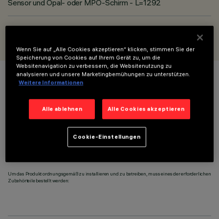
Sensor und Opal- oder MPO-Schirm - L=1292
ENTWORFEN VON
iGuzzini
Wenn Sie auf „Alle Cookies akzeptieren“ klicken, stimmen Sie der
Speicherung von Cookies auf Ihrem Gerät zu, um die
Websitenavigation zu verbessern, die Websitenutzung zu
analysieren und unsere Marketingbemühungen zu unterstützen.
FARBE
Weitere Informationen
Alle ablehnen
Alle Cookies akzeptieren
Cookie-Einstellungen
ERFORDERLICHES ZUBEHÖR
Um das Produkt ordnungsgemäß zu installieren und zu betreiben, muss eines der erforderlichen
Zubehörteile bestellt werden: