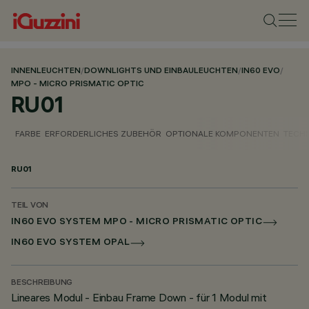
INNENLEUCHTEN
/
DOWNLIGHTS UND EINBAULEUCHTEN
/
IN60 EVO
/
MPO - MICRO PRISMATIC OPTIC
RU01
FARBE
ERFORDERLICHES ZUBEHÖR
OPTIONALE KOMPONENTEN
TECH
RU01
TEIL VON
IN60 EVO SYSTEM MPO - MICRO PRISMATIC OPTIC
IN60 EVO SYSTEM OPAL
BESCHREIBUNG
Lineares Modul - Einbau Frame Down - für 1 Modul mit