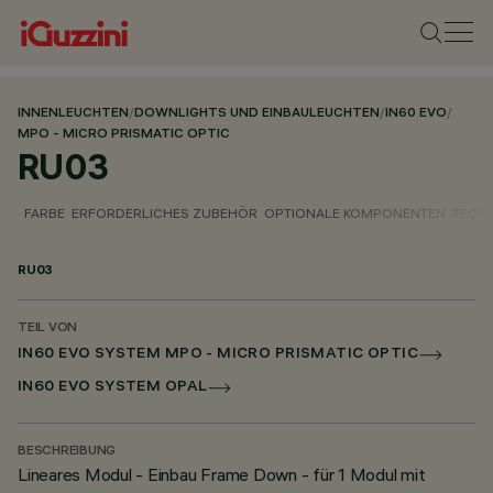
INNENLEUCHTEN
/
DOWNLIGHTS UND EINBAULEUCHTEN
/
IN60 EVO
/
MPO - MICRO PRISMATIC OPTIC
RU03
FARBE
ERFORDERLICHES ZUBEHÖR
OPTIONALE KOMPONENTEN
TECH
RU03
TEIL VON
IN60 EVO SYSTEM MPO - MICRO PRISMATIC OPTIC
IN60 EVO SYSTEM OPAL
BESCHREIBUNG
Lineares Modul - Einbau Frame Down - für 1 Modul mit