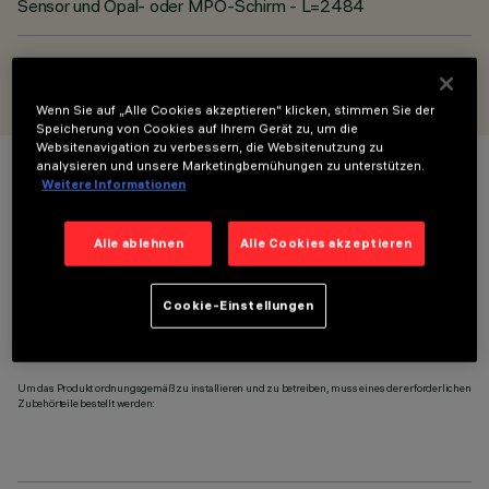
Sensor und Opal- oder MPO-Schirm - L=2484
ENTWORFEN VON
iGuzzini
Wenn Sie auf „Alle Cookies akzeptieren“ klicken, stimmen Sie der
Speicherung von Cookies auf Ihrem Gerät zu, um die
Websitenavigation zu verbessern, die Websitenutzung zu
analysieren und unsere Marketingbemühungen zu unterstützen.
FARBE
Weitere Informationen
Alle ablehnen
Alle Cookies akzeptieren
Cookie-Einstellungen
ERFORDERLICHES ZUBEHÖR
Um das Produkt ordnungsgemäß zu installieren und zu betreiben, muss eines der erforderlichen
Zubehörteile bestellt werden: