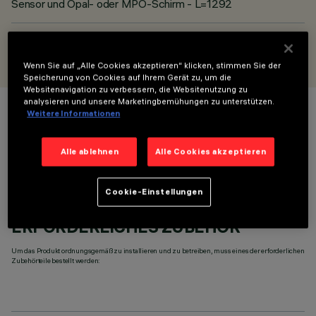
Sensor und Opal- oder MPO-Schirm - L=1292
ENTWORFEN VON
iGuzzini
Wenn Sie auf „Alle Cookies akzeptieren“ klicken, stimmen Sie der
Speicherung von Cookies auf Ihrem Gerät zu, um die
Websitenavigation zu verbessern, die Websitenutzung zu
analysieren und unsere Marketingbemühungen zu unterstützen.
Weitere Informationen
FARBE
Alle ablehnen
Alle Cookies akzeptieren
Cookie-Einstellungen
ERFORDERLICHES ZUBEHÖR
Um das Produkt ordnungsgemäß zu installieren und zu betreiben, muss eines der erforderlichen
Zubehörteile bestellt werden: