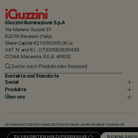
iGuzzini illuminazione S.p.A
Via Mariano Guzzini 37
62019 Recanati (Italy)
Share Capital €21.050.000,00 i.v.
VAT N. and R.I. : (IT)00082630435
CCIAA Macerata, R.E.A. 40632
Kontakte und Standorte
Social
Produkte
Über uns
DATENSCHUTZRICHTLINIE
CERTIFICATIONS
5 JAHRE PRODUKTGARANTIE
HINWEISGEBERSYSTEM
COOKIE POLICY
ACCESSIBILITY STATEMENT
ZU FAVORITEN HINZUFÜGEN
SAVE
DOWNLOADS
UNSERE CODES
KNOWLEDGE BASE (LOGIN REQUIRED)
DOWNLOADS