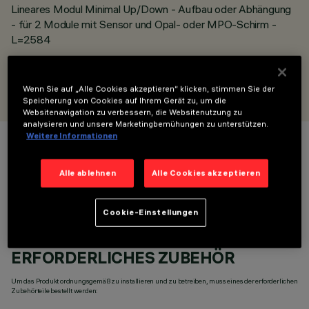
Lineares Modul Minimal Up/Down - Aufbau oder Abhängung
- für 2 Module mit Sensor und Opal- oder MPO-Schirm -
L=2584
ENTWORFEN VON
iGuzzini
Wenn Sie auf „Alle Cookies akzeptieren“ klicken, stimmen Sie der
Speicherung von Cookies auf Ihrem Gerät zu, um die
Websitenavigation zu verbessern, die Websitenutzung zu
analysieren und unsere Marketingbemühungen zu unterstützen.
Weitere Informationen
FARBE
Alle ablehnen
Alle Cookies akzeptieren
Cookie-Einstellungen
ERFORDERLICHES ZUBEHÖR
Um das Produkt ordnungsgemäß zu installieren und zu betreiben, muss eines der erforderlichen
Zubehörteile bestellt werden: