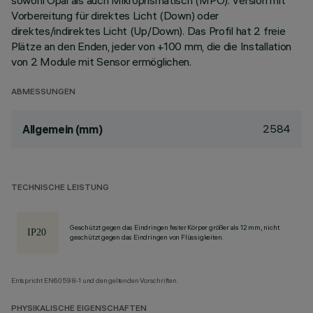
sowohl Opal als auch Mikroprismatisch (MPO). Version mit
Vorbereitung für direktes Licht (Down) oder
direktes/indirektes Licht (Up/Down). Das Profil hat 2 freie
Plätze an den Enden, jeder von +100 mm, die die Installation
von 2 Module mit Sensor ermöglichen.
ABMESSUNGEN
2584
Allgemein (mm)
TECHNISCHE LEISTUNG
Geschützt gegen das Eindringen fester Körper größer als 12 mm, nicht
geschützt gegen das Eindringen von Flüssigkeiten.
Entspricht EN60598-1 und den geltenden Vorschriften.
PHYSIKALISCHE EIGENSCHAFTEN