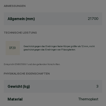
ABMESSUNGEN
21700
Allgemein (mm)
TECHNISCHE LEISTUNG
Geschützt gegen das Eindringen fester Körper größer als 12 mm, nicht
geschützt gegen das Eindringen von Flüssigkeiten.
Entspricht EN60598-1 und den geltenden Vorschriften.
PHYSIKALISCHE EIGENSCHAFTEN
3
Gewicht (kg)
Thermoplast
Material