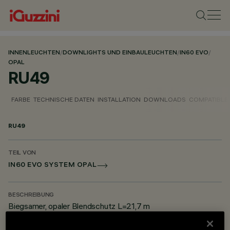
INNENLEUCHTEN
/
DOWNLIGHTS UND EINBAULEUCHTEN
/
IN60 EVO
/
OPAL
RU49
FARBE
TECHNISCHE DATEN
INSTALLATION
DOWNLOADS
COMPATIBLE
RU49
TEIL VON
IN60 EVO SYSTEM OPAL
BESCHREIBUNG
Biegsamer, opaler Blendschutz L=21,7 m