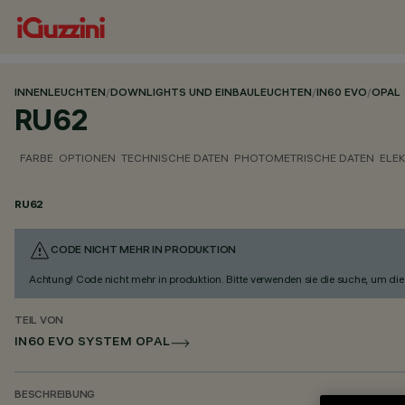
INNENLEUCHTEN
/
DOWNLIGHTS UND EINBAULEUCHTEN
/
IN60 EVO
/
OPAL
RU62
FARBE
OPTIONEN
TECHNISCHE DATEN
PHOTOMETRISCHE DATEN
ELE
RU62
CODE NICHT MEHR IN PRODUKTION
Achtung! Code nicht mehr in produktion. Bitte verwenden sie die suche, um die 
TEIL VON
IN60 EVO SYSTEM OPAL
BESCHREIBUNG