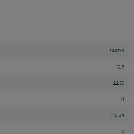
1449.5
12.6
2230
11
115.04
0