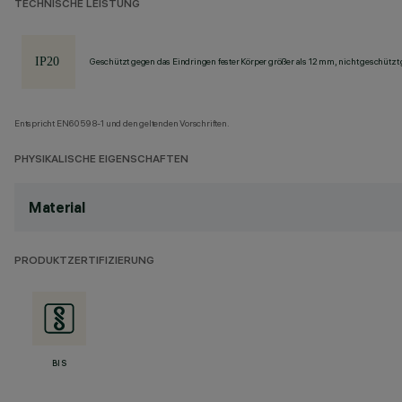
TECHNISCHE LEISTUNG
Geschützt gegen das Eindringen fester Körper größer als 12 mm, nicht geschützt
Entspricht EN60598-1 und den geltenden Vorschriften.
PHYSIKALISCHE EIGENSCHAFTEN
Material
PRODUKTZERTIFIZIERUNG
BIS