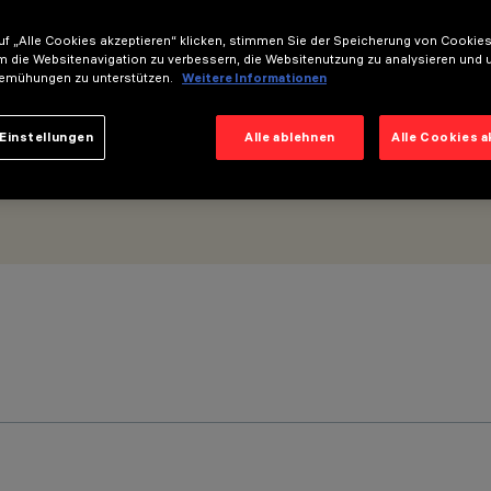
DALI - L=598
f „Alle Cookies akzeptieren“ klicken, stimmen Sie der Speicherung von Cookies
m die Websitenavigation zu verbessern, die Websitenutzung zu analysieren und 
emühungen zu unterstützen.
Weitere Informationen
Einstellungen
Alle ablehnen
Alle Cookies 