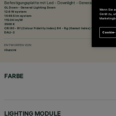
Befestigungsplatte mit Led - Downlight - General Light HO - 
GL Down - General Lighting Down
Wenn Sie au
12.6 W system
Gerät zu, u
1449.5 lm system
Marketingb
115.04 lm/W
3500 K
CRI
80
- Rf (Colour Fidelity Index) 84 - Rg (Gamut Index) 94
DALI-2
Cookie-
ENTWORFEN VON
iGuzzini
FARBE
LIGHTING MODULE