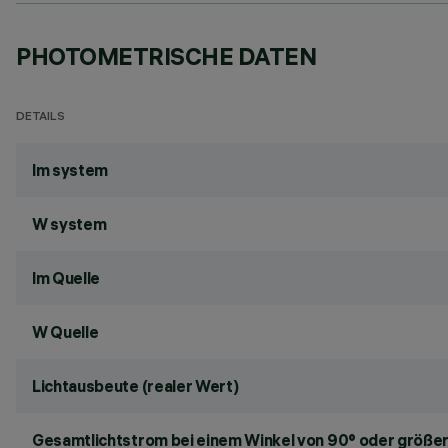
PHOTOMETRISCHE DATEN
DETAILS
lm system
W system
lm Quelle
W Quelle
Lichtausbeute (realer Wert)
Gesamtlichtstrom bei einem Winkel von 90° oder größer