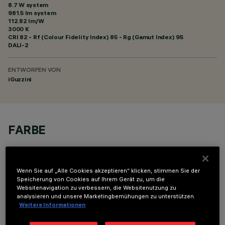
8.7 W system
981.5 lm system
112.82 lm/W
3000 K
CRI
82
- Rf (Colour Fidelity Index) 85 - Rg (Gamut Index) 95
DALI-2
ENTWORFEN VON
iGuzzini
FARBE
Wenn Sie auf „Alle Cookies akzeptieren“ klicken, stimmen Sie der
Speicherung von Cookies auf Ihrem Gerät zu, um die
Websitenavigation zu verbessern, die Websitenutzung zu
analysieren und unsere Marketingbemühungen zu unterstützen.
OPTIONALE KOMPONENTEN
Weitere Informationen