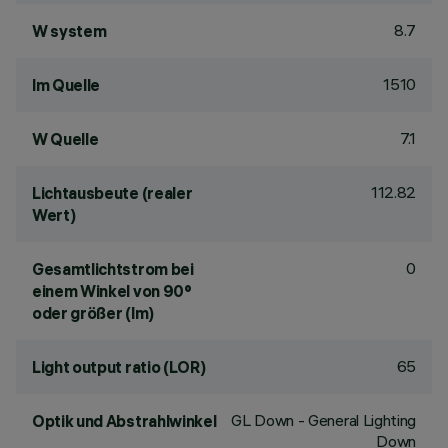
8.7
W system
1510
lm Quelle
7.1
W Quelle
112.82
Lichtausbeute (realer
Wert)
0
Gesamtlichtstrom bei
einem Winkel von 90°
oder größer (lm)
65
Light output ratio (LOR)
GL Down - General Lighting
Optik und Abstrahlwinkel
Down