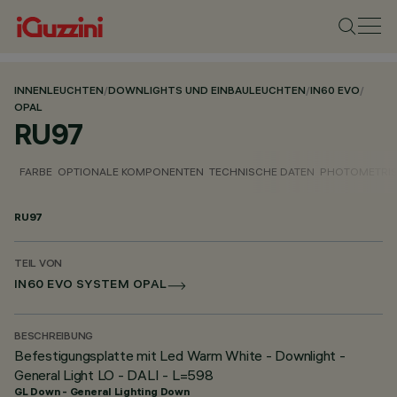
INNENLEUCHTEN
/
DOWNLIGHTS UND EINBAULEUCHTEN
/
IN60 EVO
/
OPAL
RU97
FARBE
OPTIONALE KOMPONENTEN
TECHNISCHE DATEN
PHOTOMETRIS
RU97
TEIL VON
IN60 EVO SYSTEM OPAL
BESCHREIBUNG
Befestigungsplatte mit Led Warm White - Downlight -
General Light LO - DALI - L=598
GL Down - General Lighting Down