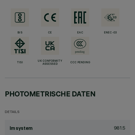
BIS
CE
EAC
ENEC-03
UK CONFORMITY
TISI
CCC PENDING
ASSESSED
PHOTOMETRISCHE DATEN
DETAILS
981.5
lm system