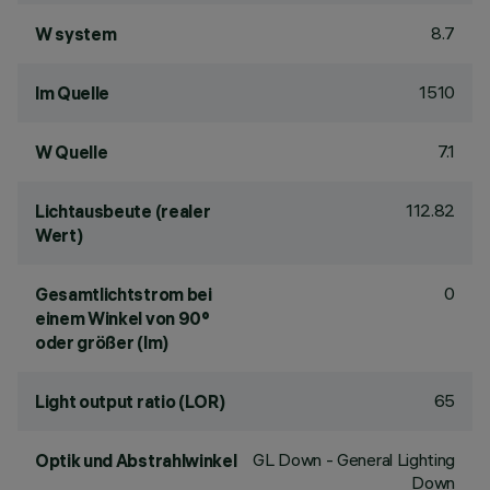
8.7
W system
1510
lm Quelle
7.1
W Quelle
112.82
Lichtausbeute (realer
Wert)
0
Gesamtlichtstrom bei
einem Winkel von 90°
oder größer (lm)
65
Light output ratio (LOR)
GL Down - General Lighting
Optik und Abstrahlwinkel
Down