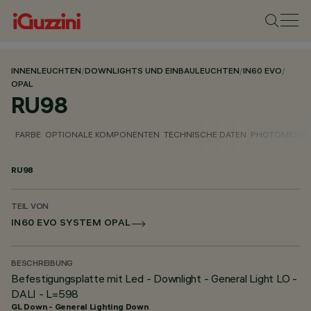
INNENLEUCHTEN
/
DOWNLIGHTS UND EINBAULEUCHTEN
/
IN60 EVO
/
OPAL
RU98
FARBE
OPTIONALE KOMPONENTEN
TECHNISCHE DATEN
PHOTOMETRIS
RU98
TEIL VON
IN60 EVO SYSTEM OPAL
BESCHREIBUNG
Befestigungsplatte mit Led - Downlight - General Light LO -
DALI - L=598
GL Down - General Lighting Down