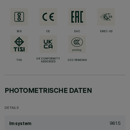
BIS
CE
EAC
ENEC-03
UK CONFORMITY
TISI
CCC PENDING
ASSESSED
PHOTOMETRISCHE DATEN
DETAILS
981.5
lm system