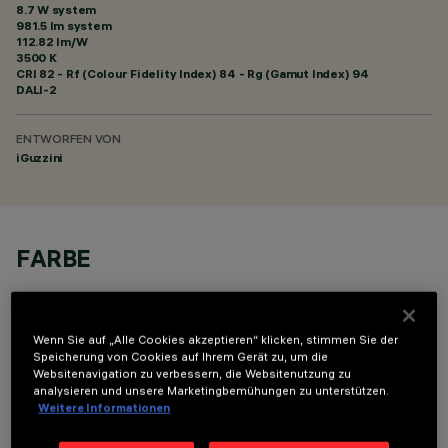
8.7 W system
981.5 lm system
112.82 lm/W
3500 K
CRI
82
- Rf (Colour Fidelity Index) 84 - Rg (Gamut Index) 94
DALI-2
ENTWORFEN VON
iGuzzini
FARBE
Wenn Sie auf „Alle Cookies akzeptieren“ klicken, stimmen Sie der
Speicherung von Cookies auf Ihrem Gerät zu, um die
Websitenavigation zu verbessern, die Websitenutzung zu
analysieren und unsere Marketingbemühungen zu unterstützen.
OPTIONALE KOMPONENTEN
Weitere Informationen