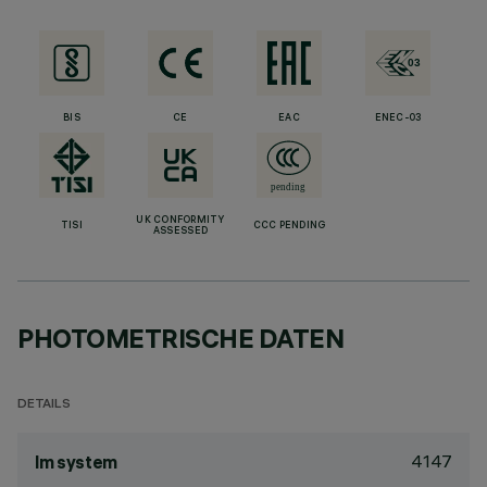
BIS
CE
EAC
ENEC-03
UK CONFORMITY
TISI
CCC PENDING
ASSESSED
PHOTOMETRISCHE DATEN
DETAILS
4147
lm system