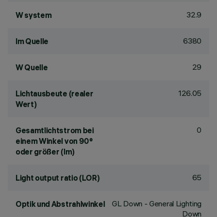
32.9
W system
6380
lm Quelle
29
W Quelle
126.05
Lichtausbeute (realer
Wert)
0
Gesamtlichtstrom bei
einem Winkel von 90°
oder größer (lm)
65
Light output ratio (LOR)
GL Down - General Lighting
Optik und Abstrahlwinkel
Down