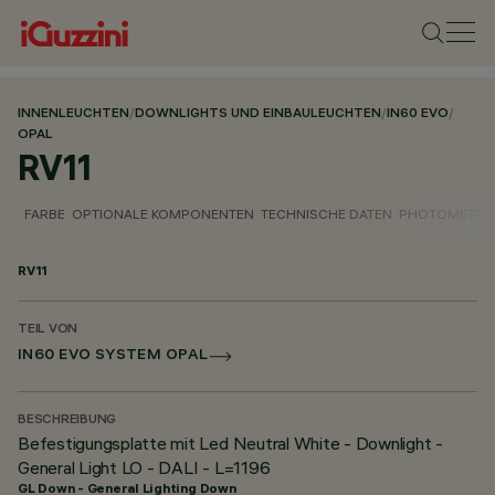
INNENLEUCHTEN
/
DOWNLIGHTS UND EINBAULEUCHTEN
/
IN60 EVO
/
OPAL
RV11
FARBE
OPTIONALE KOMPONENTEN
TECHNISCHE DATEN
PHOTOMETRIS
RV11
TEIL VON
IN60 EVO SYSTEM OPAL
BESCHREIBUNG
Befestigungsplatte mit Led Neutral White - Downlight -
General Light LO - DALI - L=1196
GL Down - General Lighting Down