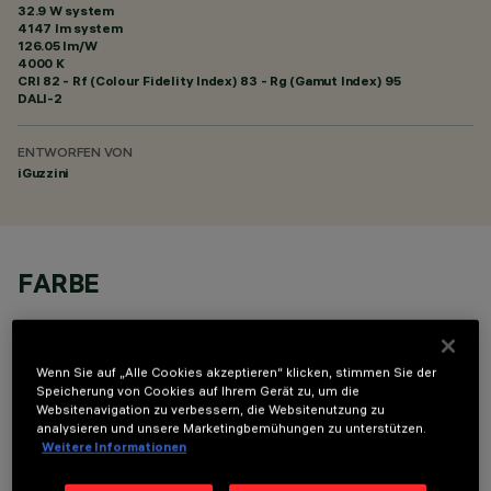
32.9 W system
4147 lm system
126.05 lm/W
4000 K
CRI
82
- Rf (Colour Fidelity Index) 83 - Rg (Gamut Index) 95
DALI-2
ENTWORFEN VON
iGuzzini
FARBE
Wenn Sie auf „Alle Cookies akzeptieren“ klicken, stimmen Sie der
Speicherung von Cookies auf Ihrem Gerät zu, um die
Websitenavigation zu verbessern, die Websitenutzung zu
analysieren und unsere Marketingbemühungen zu unterstützen.
OPTIONALE KOMPONENTEN
Weitere Informationen