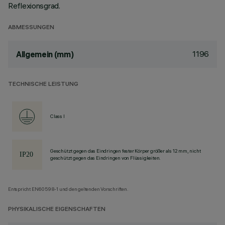
Reflexionsgrad.
ABMESSUNGEN
1196
Allgemein (mm)
TECHNISCHE LEISTUNG
Class I
Geschützt gegen das Eindringen fester Körper größer als 12 mm, nicht
geschützt gegen das Eindringen von Flüssigkeiten.
Entspricht EN60598-1 und den geltenden Vorschriften.
PHYSIKALISCHE EIGENSCHAFTEN