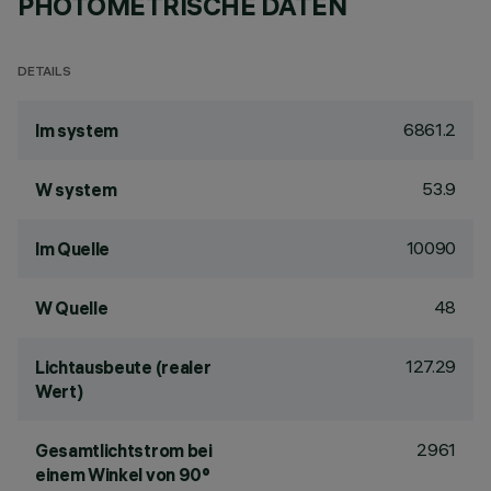
PHOTOMETRISCHE DATEN
DETAILS
6861.2
lm system
53.9
W system
10090
lm Quelle
48
W Quelle
127.29
Lichtausbeute (realer
Wert)
2961
Gesamtlichtstrom bei
einem Winkel von 90°