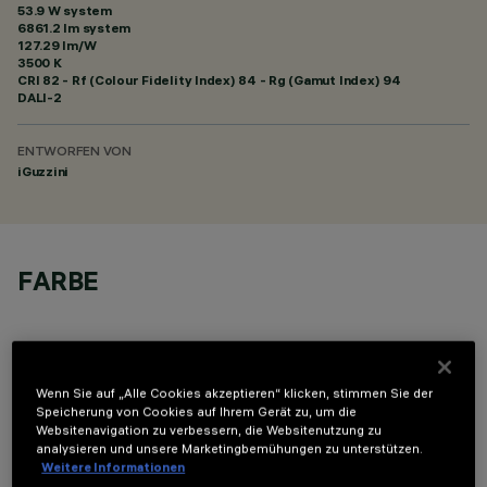
53.9 W system
6861.2 lm system
127.29 lm/W
3500 K
CRI
82
- Rf (Colour Fidelity Index) 84 - Rg (Gamut Index) 94
DALI-2
ENTWORFEN VON
iGuzzini
FARBE
Wenn Sie auf „Alle Cookies akzeptieren“ klicken, stimmen Sie der
Speicherung von Cookies auf Ihrem Gerät zu, um die
OPTIONALE KOMPONENTEN
Websitenavigation zu verbessern, die Websitenutzung zu
analysieren und unsere Marketingbemühungen zu unterstützen.
Weitere Informationen