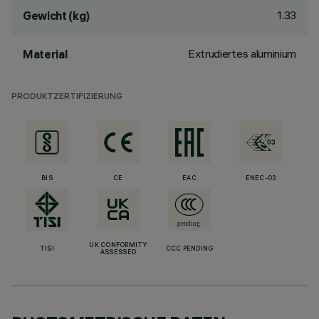
1.33
Gewicht (kg)
Extrudiertes aluminium
Material
PRODUKTZERTIFIZIERUNG
BIS
CE
EAC
ENEC-03
UK CONFORMITY
TISI
CCC PENDING
ASSESSED