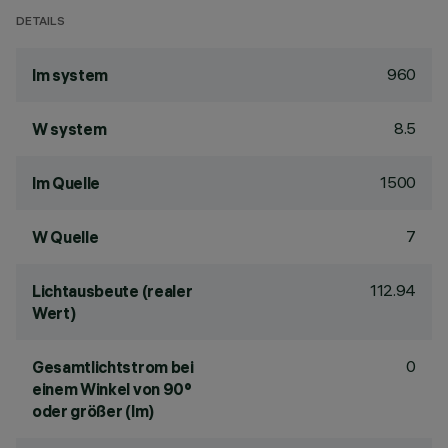
DETAILS
960
lm system
8.5
W system
1500
lm Quelle
7
W Quelle
112.94
Lichtausbeute (realer
Wert)
0
Gesamtlichtstrom bei
einem Winkel von 90°
oder größer (lm)