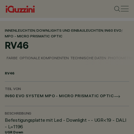
INNENLEUCHTEN
/
DOWNLIGHTS UND EINBAULEUCHTEN
/
IN60 EVO
/
MPO - MICRO PRISMATIC OPTIC
RV46
FARBE
OPTIONALE KOMPONENTEN
TECHNISCHE DATEN
PHOTOMETRIS
RV46
TEIL VON
IN60 EVO SYSTEM MPO - MICRO PRISMATIC OPTIC
BESCHREIBUNG
Befestigungsplatte mit Led - Downlight - - UGR<19 - DALI
- L=1196
UGR Down