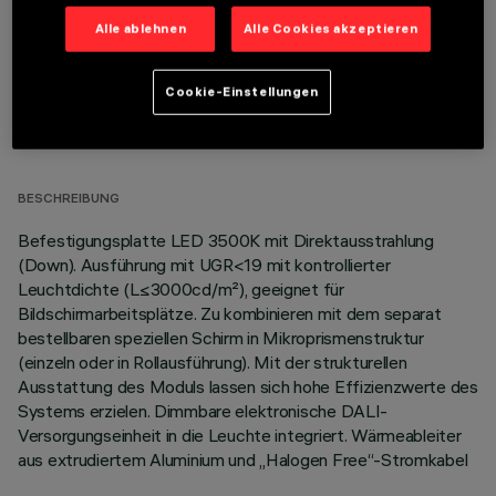
Alle ablehnen
Alle Cookies akzeptieren
Cookie-Einstellungen
TECHNISCHE DATEN
LETZTES UPDATE: 06.08.2026
BESCHREIBUNG
Befestigungsplatte LED 3500K mit Direktausstrahlung
(Down). Ausführung mit UGR<19 mit kontrollierter
Leuchtdichte (L≤3000cd/m²), geeignet für
Bildschirmarbeitsplätze. Zu kombinieren mit dem separat
bestellbaren speziellen Schirm in Mikroprismenstruktur
(einzeln oder in Rollausführung). Mit der strukturellen
Ausstattung des Moduls lassen sich hohe Effizienzwerte des
Systems erzielen. Dimmbare elektronische DALI-
Versorgungseinheit in die Leuchte integriert. Wärmeableiter
aus extrudiertem Aluminium und „Halogen Free“-Stromkabel