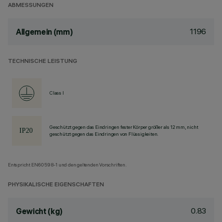
ABMESSUNGEN
1196
Allgemein (mm)
TECHNISCHE LEISTUNG
Class I
Geschützt gegen das Eindringen fester Körper größer als 12 mm, nicht
geschützt gegen das Eindringen von Flüssigkeiten.
Entspricht EN60598-1 und den geltenden Vorschriften.
PHYSIKALISCHE EIGENSCHAFTEN
0.83
Gewicht (kg)