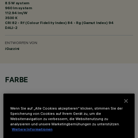
8.5 W system
960 lm system
112.94 lm/W
3500 K
CRI
82
- Rf (Colour Fidelity Index) 84 - Rg (Gamut Index) 94
DALI-2
ENTWORFEN VON
iGuzzini
FARBE
Wenn Sie auf „Alle Cookies akzeptieren“ klicken, stimmen Sie der
Speicherung von Cookies auf Ihrem Gerät zu, um die
Websitenavigation zu verbessern, die Websitenutzung zu
OPTIONALE KOMPONENTEN
analysieren und unsere Marketingbemühungen zu unterstützen.
Weitere Informationen