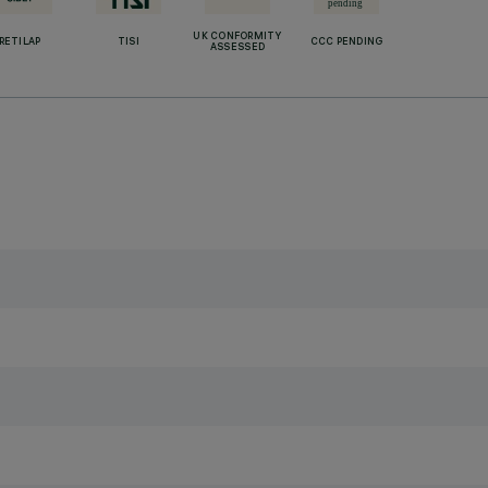
UK CONFORMITY
RETILAP
TISI
CCC PENDING
ASSESSED