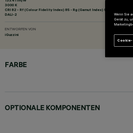
133.41 lm/W
3000 K
CRI
82
- Rf (Colour Fidelity Index) 85 - Rg (Gamut Index) 95
DALI-2
Wenn Sie au
Gerät zu, u
Marketingb
ENTWORFEN VON
iGuzzini
Cookie-
FARBE
OPTIONALE KOMPONENTEN