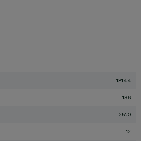
1814.4
13.6
2520
12