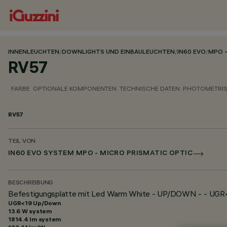
INNENLEUCHTEN
/
DOWNLIGHTS UND EINBAULEUCHTEN
/
IN60 EVO
/
MPO -
RV57
FARBE
OPTIONALE KOMPONENTEN
TECHNISCHE DATEN
PHOTOMETRIS
RV57
TEIL VON
IN60 EVO SYSTEM MPO - MICRO PRISMATIC OPTIC
BESCHREIBUNG
Befestigungsplatte mit Led Warm White - UP/DOWN - - UGR<
UGR<19 Up/Down
13.6 W system
1814.4 lm system