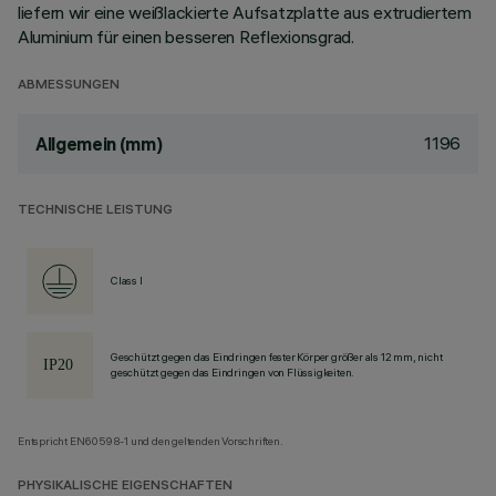
liefern wir eine weißlackierte Aufsatzplatte aus extrudiertem
Aluminium für einen besseren Reflexionsgrad.
ABMESSUNGEN
1196
Allgemein (mm)
TECHNISCHE LEISTUNG
Class I
Geschützt gegen das Eindringen fester Körper größer als 12 mm, nicht
geschützt gegen das Eindringen von Flüssigkeiten.
Entspricht EN60598-1 und den geltenden Vorschriften.
PHYSIKALISCHE EIGENSCHAFTEN