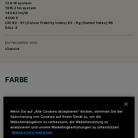
13.6 W system
1915.2 lm system
140.82 lm/W
4000 K
CRI
82
- Rf (Colour Fidelity Index) 83 - Rg (Gamut Index) 95
DALI-2
ENTWORFEN VON
iGuzzini
FARBE
Wenn Sie auf „Alle Cookies akzeptieren“ klicken, stimmen Sie der
Speicherung von Cookies auf Ihrem Gerät zu, um die
OPTIONALE KOMPONENTEN
Websitenavigation zu verbessern, die Websitenutzung zu
analysieren und unsere Marketingbemühungen zu unterstützen.
Weitere Informationen