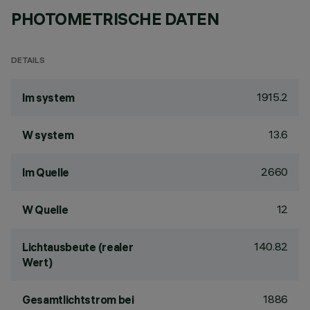
PHOTOMETRISCHE DATEN
DETAILS
1915.2
lm system
13.6
W system
2660
lm Quelle
12
W Quelle
140.82
Lichtausbeute (realer
Wert)
1886
Gesamtlichtstrom bei