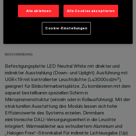
Alle ablehnen
Alle Cookies akzeptieren
TECHNISCHE DATEN
Cookie-Einstellungen
LETZTES UPDATE: 06.08.2026
BESCHREIBUNG
Befestigungsplatte LED Neutral White mit direkter und
indirekter Ausstrahlung (Down- und Uplight). Ausführung mit
UGR<19 mit kontrollierter Leuchtdichte (L≤3000cd/m²),
geeignet für Bildschirmarbeitsplätze. Zu kombinieren mit dem
separat bestellbaren speziellen Schirm in
Mikroprismenstruktur (einzeln oder in Rollausführung). Mit der
strukturellen Ausstattung des Moduls lassen sich hohe
Effizienzwerte des Systems erzielen. Dimmbare
elektronische DALI-Versorgungseinheit in die Leuchte
integriert. Wärmeableiter aus extrudiertem Aluminium und
„Halogen Free“-Stromkabel Für indirekte Lichtausgabe (Up)