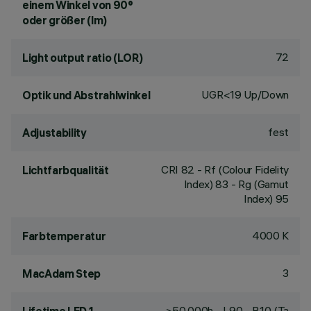
einem Winkel von 90°
oder größer (lm)
72
Light output ratio (LOR)
UGR<19 Up/Down
Optik und Abstrahlwinkel
fest
Adjustability
CRI
82
- Rf (Colour Fidelity
Lichtfarbqualität
Index) 83 - Rg (Gamut
Index) 95
4000 K
Farbtemperatur
3
MacAdam Step
>50,000h - L90 - B10 (Ta