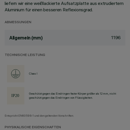
liefern wir eine weißlackierte Aufsatzplatte aus extrudiertem
Aluminium für einen besseren Reflexionsgrad.
ABMESSUNGEN
1196
Allgemein (mm)
TECHNISCHE LEISTUNG
Class I
Geschützt gegen das Eindringen fester Körper größer als 12 mm, nicht
geschützt gegen das Eindringen von Flüssigkeiten.
Entspricht EN60598-1 und den geltenden Vorschriften.
PHYSIKALISCHE EIGENSCHAFTEN