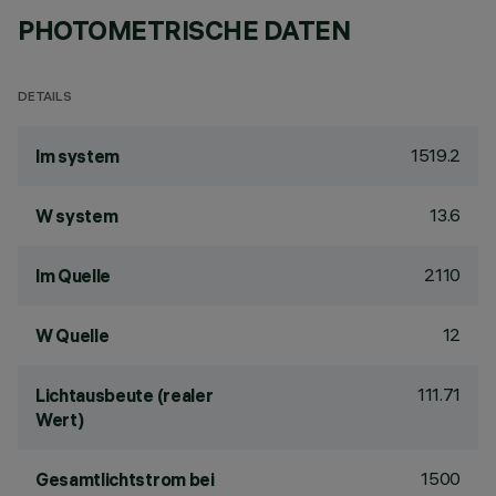
PHOTOMETRISCHE DATEN
DETAILS
1519.2
lm system
13.6
W system
2110
lm Quelle
12
W Quelle
111.71
Lichtausbeute (realer
Wert)
1500
Gesamtlichtstrom bei