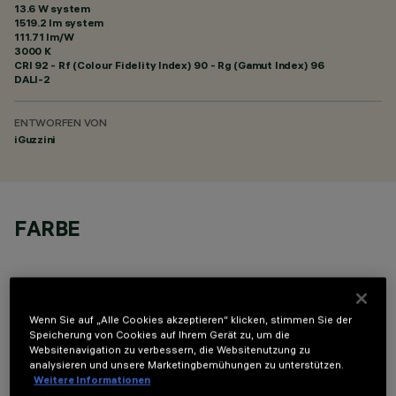
13.6 W system
1519.2 lm system
111.71 lm/W
3000 K
CRI
92
- Rf (Colour Fidelity Index) 90 - Rg (Gamut Index) 96
DALI-2
ENTWORFEN VON
iGuzzini
FARBE
Wenn Sie auf „Alle Cookies akzeptieren“ klicken, stimmen Sie der
Speicherung von Cookies auf Ihrem Gerät zu, um die
OPTIONALE KOMPONENTEN
Websitenavigation zu verbessern, die Websitenutzung zu
analysieren und unsere Marketingbemühungen zu unterstützen.
Weitere Informationen