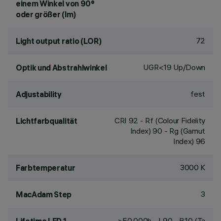
einem Winkel von 90°
oder größer (lm)
72
Light output ratio (LOR)
UGR<19 Up/Down
Optik und Abstrahlwinkel
fest
Adjustability
CRI
92
- Rf (Colour Fidelity
Lichtfarbqualität
Index) 90 - Rg (Gamut
Index) 96
3000 K
Farbtemperatur
3
MacAdam Step
>50,000h - L90 - B10 (Ta