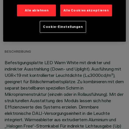
Alle ablehnen
Alle Cookies akzeptieren
TECHNISCHE DATEN
Cookie-Einstellungen
LETZTES UPDATE: 06.08.2026
BESCHREIBUNG
Befestigungsplatte LED Warm White mit direkter und
indirekter Ausstrahlung (Down- und Uplight). Ausführung mit
UGR<19 mit kontrollierter Leuchtdichte (L≤3000cd/m²),
geeignet für Bildschirmarbeitsplätze. Zu kombinieren mit dem
separat bestellbaren speziellen Schirm in
Mikroprismenstruktur (einzeln oder in Rollausführung). Mit der
strukturellen Ausstattung des Moduls lassen sich hohe
Effizienzwerte des Systems erzielen. Dimmbare
elektronische DALI-Versorgungseinheit in die Leuchte
integriert. Wärmeableiter aus extrudiertem Aluminium und
„Halogen Free“-Stromkabel Für indirekte Lichtausgabe (Up)