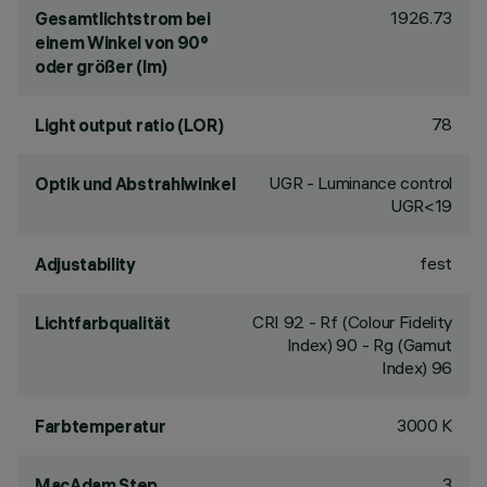
1926.73
Gesamtlichtstrom bei
einem Winkel von 90°
oder größer (lm)
78
Light output ratio (LOR)
UGR - Luminance control
Optik und Abstrahlwinkel
UGR<19
fest
Adjustability
CRI
92
- Rf (Colour Fidelity
Lichtfarbqualität
Index) 90 - Rg (Gamut
Index) 96
3000 K
Farbtemperatur
3
MacAdam Step