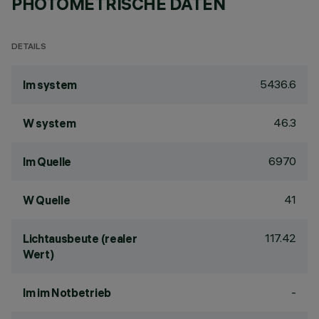
PHOTOMETRISCHE DATEN
DETAILS
5436.6
lm system
46.3
W system
6970
lm Quelle
41
W Quelle
117.42
Lichtausbeute (realer
Wert)
-
lm im Notbetrieb