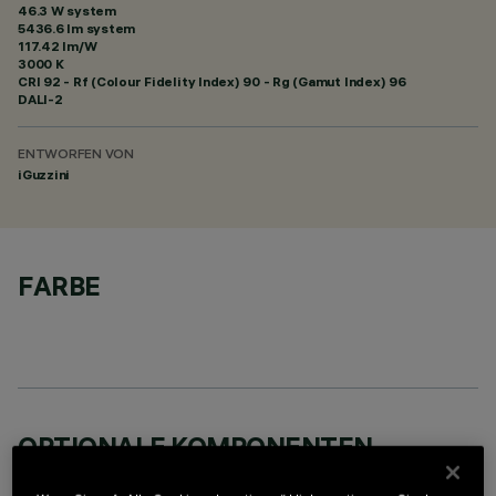
46.3 W system
5436.6 lm system
117.42 lm/W
3000 K
CRI
92
- Rf (Colour Fidelity Index) 90 - Rg (Gamut Index) 96
DALI-2
ENTWORFEN VON
iGuzzini
FARBE
OPTIONALE KOMPONENTEN