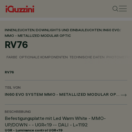
INNENLEUCHTEN
/
DOWNLIGHTS UND EINBAULEUCHTEN
/
IN60 EVO
/
MMO - METALLIZED MODULAR OPTIC
RV76
FARBE
OPTIONALE KOMPONENTEN
TECHNISCHE DATEN
PHOTOMETRIS
RV76
TEIL VON
IN60 EVO SYSTEM MMO - METALLIZED MODULAR OPTIC
BESCHREIBUNG
Befestigungsplatte mit Led Warm White - MMO-
UP/DOWN - - UGR<19 -- DALI - L=1192
UGR - Luminance control UGR<19