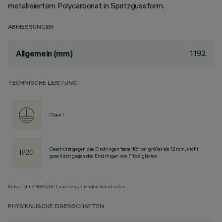
metallisiertem Polycarbonat in Spritzgussform.
ABMESSUNGEN
1192
Allgemein (mm)
TECHNISCHE LEISTUNG
Class I
Geschützt gegen das Eindringen fester Körper größer als 12 mm, nicht
geschützt gegen das Eindringen von Flüssigkeiten.
Entspricht EN60598-1 und den geltenden Vorschriften.
PHYSIKALISCHE EIGENSCHAFTEN