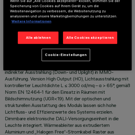
Wenn Sie auf „Alle Cookies akzeptieren“ klicken, stimmen Sie der
Speicherung von Cookies auf Ihrem Gerät zu, um die
Websitenavigation zu verbessern, die Websitenutzung zu
analysieren und unsere Marketingbemühungen zu unterstützen.
Weitere Informationen
TECHNISCHE DATEN
Alle ablehnen
Alle Cookies akzeptieren
LETZTES UPDATE: 06.08.2026
BESCHREIBUNG
Cookie-Einstellungen
Befestigungsplatte LED Warm White mit direkter und
indirekter Ausstrahlung (Down- und Uplight) in MMO-
Ausführung. Version High Output (HO), Lichtausstrahlung mit
kontrollierter Leuchtdichte L ≤ 3000 cd/mq – α > 65°, gemäß
Norm EN 12464-1 für den Einsatz in Räumen mit
Bildschirmnutzung (UGR<19). Mit der optischen und
strukturellen Ausstattung des Moduls lassen sich hohe
Lichtfluss- und Effizienzwerte des Systems erzielen.
Dimmbare elektronische DALI-Versorgungseinheit in die
Leuchte integriert. Wärmeableiter aus extrudiertem
Aluminium und „Halogen Free“-Stromkabel Raster aus