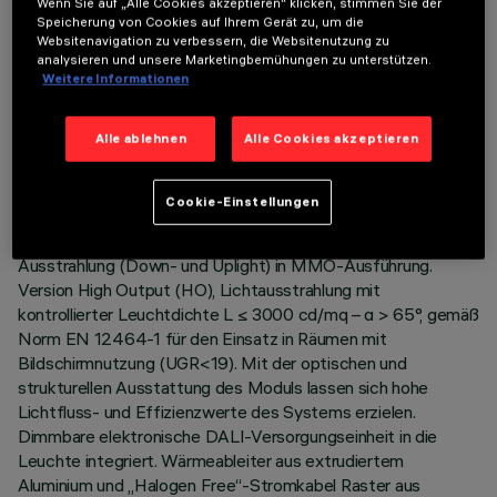
Wenn Sie auf „Alle Cookies akzeptieren“ klicken, stimmen Sie der
Speicherung von Cookies auf Ihrem Gerät zu, um die
Websitenavigation zu verbessern, die Websitenutzung zu
analysieren und unsere Marketingbemühungen zu unterstützen.
Weitere Informationen
TECHNISCHE DATEN
Alle ablehnen
Alle Cookies akzeptieren
LETZTES UPDATE: 06.08.2026
BESCHREIBUNG
Cookie-Einstellungen
Befestigungsplatte LED 3500K mit direkter und indirekter
Ausstrahlung (Down- und Uplight) in MMO-Ausführung.
Version High Output (HO), Lichtausstrahlung mit
kontrollierter Leuchtdichte L ≤ 3000 cd/mq – α > 65°, gemäß
Norm EN 12464-1 für den Einsatz in Räumen mit
Bildschirmnutzung (UGR<19). Mit der optischen und
strukturellen Ausstattung des Moduls lassen sich hohe
Lichtfluss- und Effizienzwerte des Systems erzielen.
Dimmbare elektronische DALI-Versorgungseinheit in die
Leuchte integriert. Wärmeableiter aus extrudiertem
Aluminium und „Halogen Free“-Stromkabel Raster aus