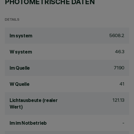
PHOTOMETRISCHE DATEN
DETAILS
5608.2
lm system
46.3
W system
7190
lm Quelle
41
W Quelle
121.13
Lichtausbeute (realer
Wert)
-
lm im Notbetrieb