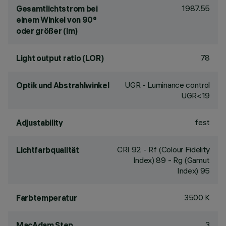
1987.55
Gesamtlichtstrom bei
einem Winkel von 90°
oder größer (lm)
78
Light output ratio (LOR)
UGR - Luminance control
Optik und Abstrahlwinkel
UGR<19
fest
Adjustability
CRI
92
- Rf (Colour Fidelity
Lichtfarbqualität
Index) 89 - Rg (Gamut
Index) 95
3500 K
Farbtemperatur
3
MacAdam Step