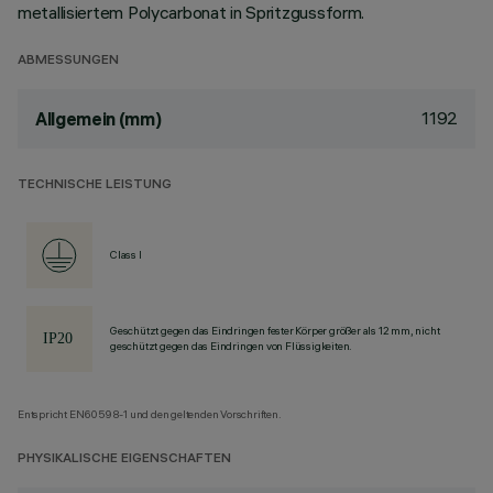
metallisiertem Polycarbonat in Spritzgussform.
ABMESSUNGEN
1192
Allgemein (mm)
TECHNISCHE LEISTUNG
Class I
Geschützt gegen das Eindringen fester Körper größer als 12 mm, nicht
geschützt gegen das Eindringen von Flüssigkeiten.
Entspricht EN60598-1 und den geltenden Vorschriften.
PHYSIKALISCHE EIGENSCHAFTEN