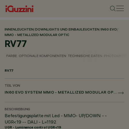
INNENLEUCHTEN
/
DOWNLIGHTS UND EINBAULEUCHTEN
/
IN60 EVO
/
MMO - METALLIZED MODULAR OPTIC
RV77
FARBE
OPTIONALE KOMPONENTEN
TECHNISCHE DATEN
PHOTOMETRIS
RV77
TEIL VON
IN60 EVO SYSTEM MMO - METALLIZED MODULAR OPTIC
BESCHREIBUNG
Befestigungsplatte mit Led - MMO- UP/DOWN - -
UGR<19 -- DALI - L=1192
UGR - Luminance control UGR<19