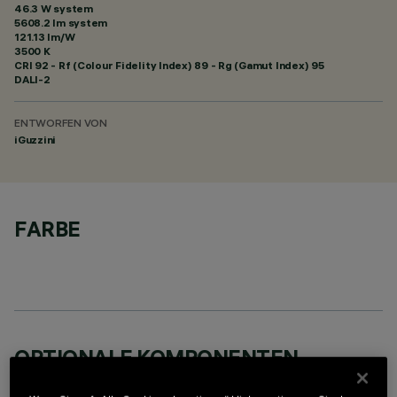
46.3 W system
5608.2 lm system
121.13 lm/W
3500 K
CRI
92
- Rf (Colour Fidelity Index) 89 - Rg (Gamut Index) 95
DALI-2
ENTWORFEN VON
iGuzzini
FARBE
OPTIONALE KOMPONENTEN