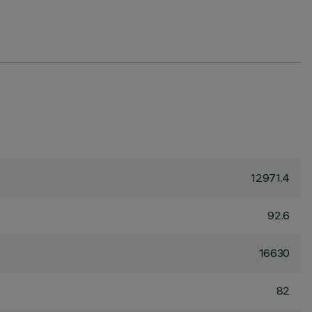
12971.4
92.6
16630
82