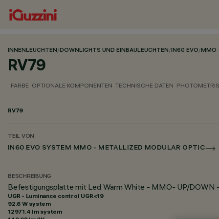
INNENLEUCHTEN
/
DOWNLIGHTS UND EINBAULEUCHTEN
/
IN60 EVO
/
MMO 
RV79
FARBE
OPTIONALE KOMPONENTEN
TECHNISCHE DATEN
PHOTOMETRIS
RV79
TEIL VON
IN60 EVO SYSTEM MMO - METALLIZED MODULAR OPTIC
BESCHREIBUNG
Befestigungsplatte mit Led Warm White - MMO- UP/DOWN -
UGR - Luminance control UGR<19
92.6 W system
12971.4 lm system