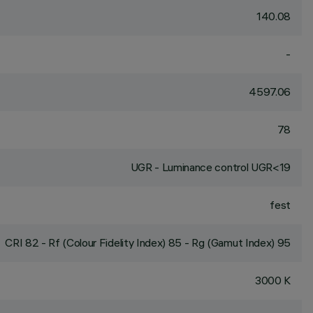
140.08
-
4597.06
78
UGR - Luminance control UGR<19
fest
CRI
82
- Rf (Colour Fidelity Index) 85 - Rg (Gamut Index) 95
3000 K