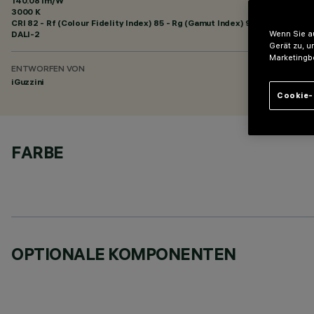
140.08 lm/W
3000 K
CRI
82
- Rf (Colour Fidelity Index) 85 - Rg (Gamut Index) 95
DALI-2
Wenn Sie au
Gerät zu, u
Marketingb
ENTWORFEN VON
iGuzzini
Cookie-
FARBE
OPTIONALE KOMPONENTEN