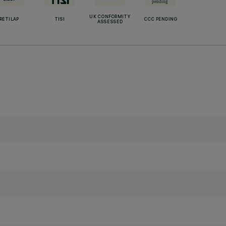
UK CONFORMITY
RETILAP
TISI
CCC PENDING
ASSESSED