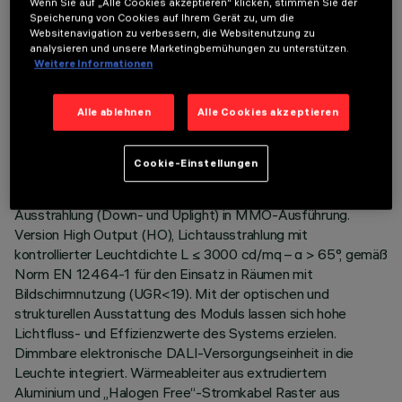
Wenn Sie auf „Alle Cookies akzeptieren“ klicken, stimmen Sie der
Speicherung von Cookies auf Ihrem Gerät zu, um die
Websitenavigation zu verbessern, die Websitenutzung zu
analysieren und unsere Marketingbemühungen zu unterstützen.
Weitere Informationen
TECHNISCHE DATEN
Alle ablehnen
Alle Cookies akzeptieren
LETZTES UPDATE: 06.08.2026
BESCHREIBUNG
Cookie-Einstellungen
Befestigungsplatte LED 3500K mit direkter und indirekter
Ausstrahlung (Down- und Uplight) in MMO-Ausführung.
Version High Output (HO), Lichtausstrahlung mit
kontrollierter Leuchtdichte L ≤ 3000 cd/mq – α > 65°, gemäß
Norm EN 12464-1 für den Einsatz in Räumen mit
Bildschirmnutzung (UGR<19). Mit der optischen und
strukturellen Ausstattung des Moduls lassen sich hohe
Lichtfluss- und Effizienzwerte des Systems erzielen.
Dimmbare elektronische DALI-Versorgungseinheit in die
Leuchte integriert. Wärmeableiter aus extrudiertem
Aluminium und „Halogen Free“-Stromkabel Raster aus