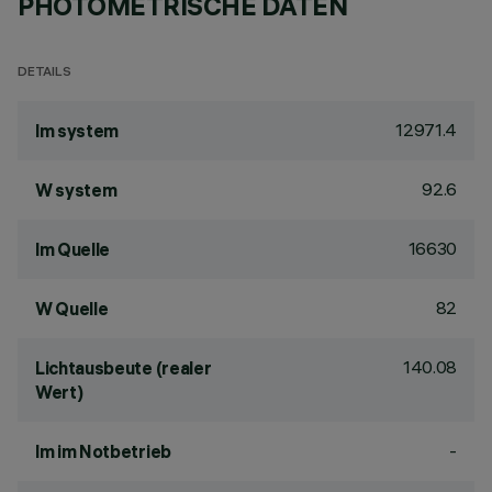
PHOTOMETRISCHE DATEN
DETAILS
12971.4
lm system
92.6
W system
16630
lm Quelle
82
W Quelle
140.08
Lichtausbeute (realer
Wert)
-
lm im Notbetrieb