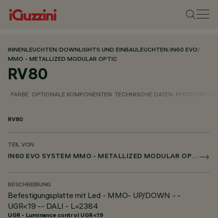
INNENLEUCHTEN
/
DOWNLIGHTS UND EINBAULEUCHTEN
/
IN60 EVO
/
MMO - METALLIZED MODULAR OPTIC
RV80
FARBE
OPTIONALE KOMPONENTEN
TECHNISCHE DATEN
PHOTOMETRIS
RV80
TEIL VON
IN60 EVO SYSTEM MMO - METALLIZED MODULAR OPTIC
BESCHREIBUNG
Befestigungsplatte mit Led - MMO- UP/DOWN - -
UGR<19 -- DALI - L=2384
UGR - Luminance control UGR<19