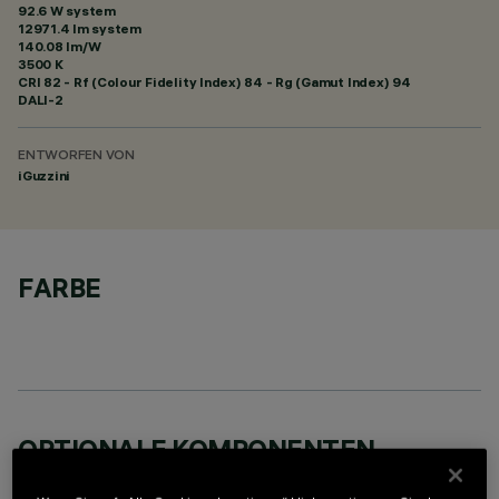
92.6 W system
12971.4 lm system
140.08 lm/W
3500 K
CRI
82
- Rf (Colour Fidelity Index) 84 - Rg (Gamut Index) 94
DALI-2
ENTWORFEN VON
iGuzzini
FARBE
OPTIONALE KOMPONENTEN