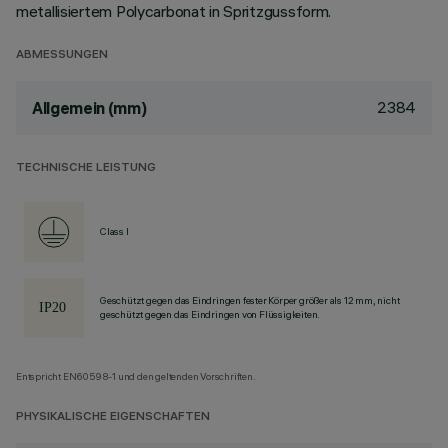
metallisiertem Polycarbonat in Spritzgussform.
ABMESSUNGEN
2384
Allgemein (mm)
TECHNISCHE LEISTUNG
Class I
Geschützt gegen das Eindringen fester Körper größer als 12 mm, nicht
geschützt gegen das Eindringen von Flüssigkeiten.
Entspricht EN60598-1 und den geltenden Vorschriften.
PHYSIKALISCHE EIGENSCHAFTEN