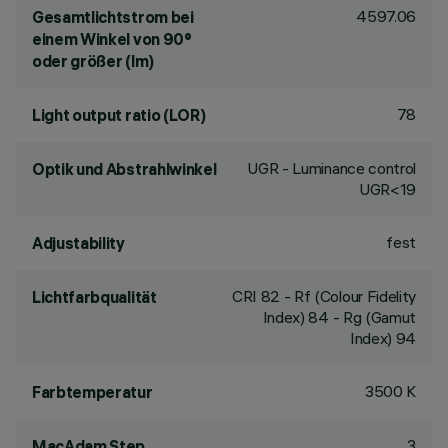
4597.06
Gesamtlichtstrom bei
einem Winkel von 90°
oder größer (lm)
78
Light output ratio (LOR)
UGR - Luminance control
Optik und Abstrahlwinkel
UGR<19
fest
Adjustability
CRI
82
- Rf (Colour Fidelity
Lichtfarbqualität
Index) 84 - Rg (Gamut
Index) 94
3500 K
Farbtemperatur
3
MacAdam Step