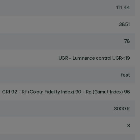
111.44
3851
78
UGR - Luminance control UGR<19
fest
CRI
92
- Rf (Colour Fidelity Index) 90 - Rg (Gamut Index) 96
3000 K
3