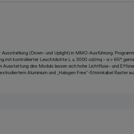
r Ausstrahlung (Down- und Uplight) in MMO-Ausführung. Programmie
hlung mit kontrollierter Leuchtdichte L ≤ 3000 cd/mq – α > 65°, g
en Ausstattung des Moduls lassen sich hohe Lichtfluss- und Effiz
s extrudiertem Aluminium und „Halogen Free“-Stromkabel Raster aus