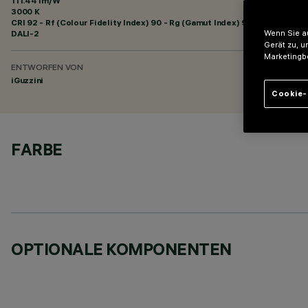
111.44 lm/W
3000 K
CRI
92
- Rf (Colour Fidelity Index) 90 - Rg (Gamut Index) 96
DALI-2
Wenn Sie au
Gerät zu, u
Marketingb
ENTWORFEN VON
iGuzzini
Cookie-
FARBE
OPTIONALE KOMPONENTEN