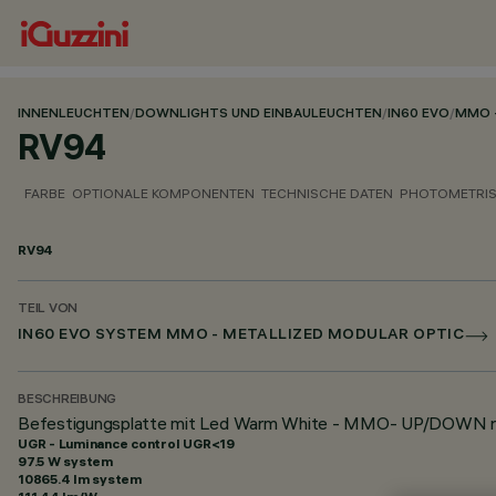
INNENLEUCHTEN
/
DOWNLIGHTS UND EINBAULEUCHTEN
/
IN60 EVO
/
MMO 
RV94
FARBE
OPTIONALE KOMPONENTEN
TECHNISCHE DATEN
PHOTOMETRIS
RV94
TEIL VON
IN60 EVO SYSTEM MMO - METALLIZED MODULAR OPTIC
BESCHREIBUNG
Befestigungsplatte mit Led Warm White - MMO- UP/DOWN re
UGR - Luminance control UGR<19
97.5 W system
10865.4 lm system