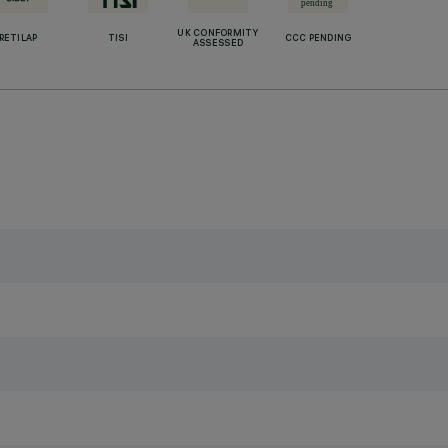
UK CONFORMITY
RETILAP
TISI
CCC PENDING
ASSESSED