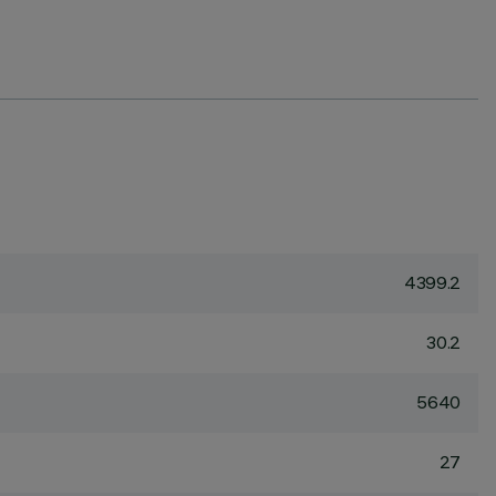
4399.2
30.2
5640
27