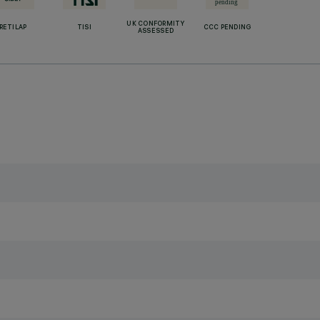
UK CONFORMITY
RETILAP
TISI
CCC PENDING
ASSESSED