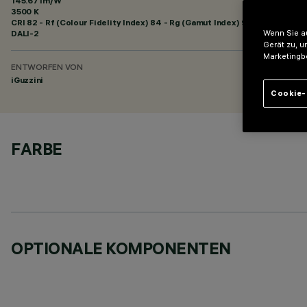
145.67 lm/W
3500 K
CRI
82
- Rf (Colour Fidelity Index) 84 - Rg (Gamut Index) 94
DALI-2
Wenn Sie au
Gerät zu, u
Marketingb
ENTWORFEN VON
iGuzzini
Cookie-
FARBE
OPTIONALE KOMPONENTEN