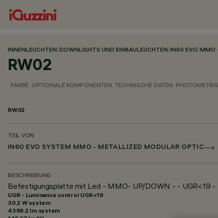
INNENLEUCHTEN
/
DOWNLIGHTS UND EINBAULEUCHTEN
/
IN60 EVO
/
MMO 
RW02
FARBE
OPTIONALE KOMPONENTEN
TECHNISCHE DATEN
PHOTOMETRIS
RW02
TEIL VON
IN60 EVO SYSTEM MMO - METALLIZED MODULAR OPTIC
BESCHREIBUNG
Befestigungsplatte mit Led - MMO- UP/DOWN - - UGR<19 - 
UGR - Luminance control UGR<19
30.2 W system
4399.2 lm system