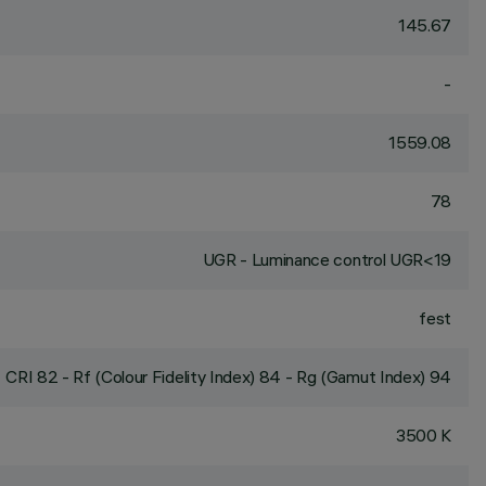
145.67
-
1559.08
78
UGR - Luminance control UGR<19
fest
CRI
82
- Rf (Colour Fidelity Index) 84 - Rg (Gamut Index) 94
3500 K