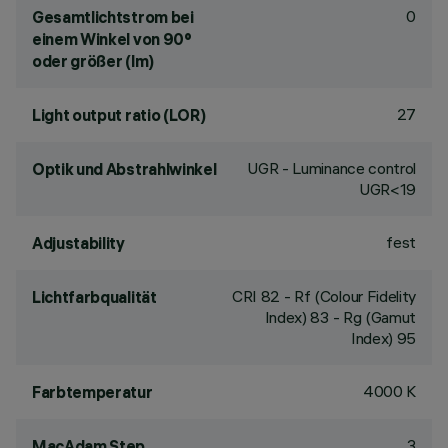
0
Gesamtlichtstrom bei
einem Winkel von 90°
oder größer (lm)
27
Light output ratio (LOR)
UGR - Luminance control
Optik und Abstrahlwinkel
UGR<19
fest
Adjustability
CRI
82
- Rf (Colour Fidelity
Lichtfarbqualität
Index) 83 - Rg (Gamut
Index) 95
4000 K
Farbtemperatur
3
MacAdam Step