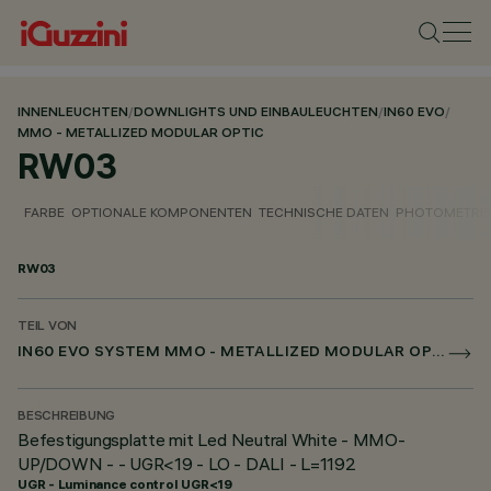
INNENLEUCHTEN
/
DOWNLIGHTS UND EINBAULEUCHTEN
/
IN60 EVO
/
MMO - METALLIZED MODULAR OPTIC
RW03
FARBE
OPTIONALE KOMPONENTEN
TECHNISCHE DATEN
PHOTOMETRIS
RW03
TEIL VON
IN60 EVO SYSTEM MMO - METALLIZED MODULAR OPTIC
BESCHREIBUNG
Befestigungsplatte mit Led Neutral White - MMO-
UP/DOWN - - UGR<19 - LO - DALI - L=1192
UGR - Luminance control UGR<19