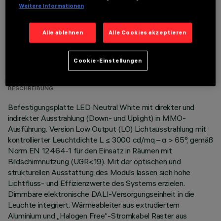
Weitere Informationen
Alle ablehnen
Alle Cookies akzeptieren
TECHNISCHE DATEN
Cookie-Einstellungen
LETZTES UPDATE: 06.08.2026
BESCHREIBUNG
Befestigungsplatte LED Neutral White mit direkter und
indirekter Ausstrahlung (Down- und Uplight) in MMO-
Ausführung. Version Low Output (LO) Lichtausstrahlung mit
kontrollierter Leuchtdichte L ≤ 3000 cd/mq – α > 65°, gemäß
Norm EN 12464-1 für den Einsatz in Räumen mit
Bildschirmnutzung (UGR<19). Mit der optischen und
strukturellen Ausstattung des Moduls lassen sich hohe
Lichtfluss- und Effizienzwerte des Systems erzielen.
Dimmbare elektronische DALI-Versorgungseinheit in die
Leuchte integriert. Wärmeableiter aus extrudiertem
Aluminium und „Halogen Free“-Stromkabel Raster aus