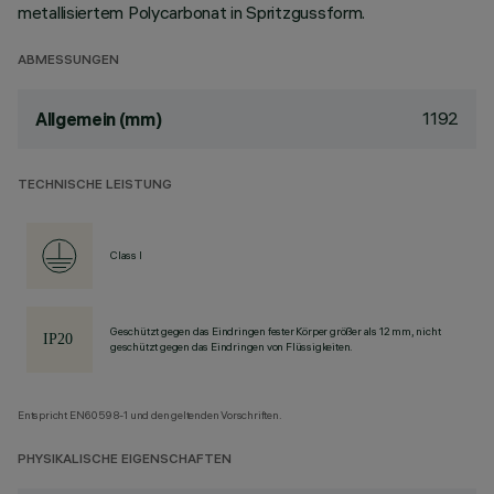
metallisiertem Polycarbonat in Spritzgussform.
ABMESSUNGEN
1192
Allgemein (mm)
TECHNISCHE LEISTUNG
Class I
Geschützt gegen das Eindringen fester Körper größer als 12 mm, nicht
geschützt gegen das Eindringen von Flüssigkeiten.
Entspricht EN60598-1 und den geltenden Vorschriften.
PHYSIKALISCHE EIGENSCHAFTEN