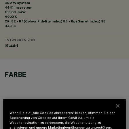
30.2 W system
4641 lm system
153.68 lm/W
4000 K
CRI
82
- Rf (Colour Fidelity Index) 83 - Rg (Gamut Index) 95
DALI-2
ENTWORFEN VON
iGuzzini
FARBE
Wenn Sie auf „Alle Cookies akzeptieren“ klicken, stimmen Sie der
OPTIONALE KOMPONENTEN
Speicherung von Cookies auf Ihrem Gerät zu, um die
Websitenavigation zu verbessern, die Websitenutzung zu
analysieren und unsere Marketingbemühungen zu unterstützen.