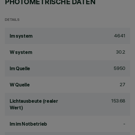
PHOTOMETRISCHE DATEN
DETAILS
4641
lm system
30.2
W system
5950
lm Quelle
27
W Quelle
153.68
Lichtausbeute (realer
Wert)
-
lm im Notbetrieb