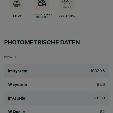
UK CONFORMITY
RETILAP
CCC PENDING
ASSESSED
PHOTOMETRISCHE DATEN
DETAILS
10029.6
lm system
92.6
W system
13930
lm Quelle
82
W Quelle