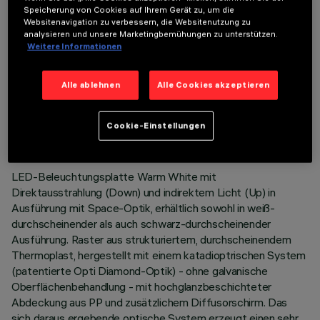
Speicherung von Cookies auf Ihrem Gerät zu, um die
Websitenavigation zu verbessern, die Websitenutzung zu
analysieren und unsere Marketingbemühungen zu unterstützen.
Weitere Informationen
Alle ablehnen
Alle Cookies akzeptieren
TECHNISCHE DATEN
LETZTES UPDATE: 02.08.2026
Cookie-Einstellungen
BESCHREIBUNG
LED-Beleuchtungsplatte Warm White mit
Direktausstrahlung (Down) und indirektem Licht (Up) in
Ausführung mit Space-Optik, erhältlich sowohl in weiß-
durchscheinender als auch schwarz-durchscheinender
Ausführung. Raster aus strukturiertem, durchscheinendem
Thermoplast, hergestellt mit einem katadioptrischen System
(patentierte Opti Diamond-Optik) - ohne galvanische
Oberflächenbehandlung - mit hochglanzbeschichteter
Abdeckung aus PP und zusätzlichem Diffusorschirm. Das
sich daraus ergebende optische System erzeugt einen sehr