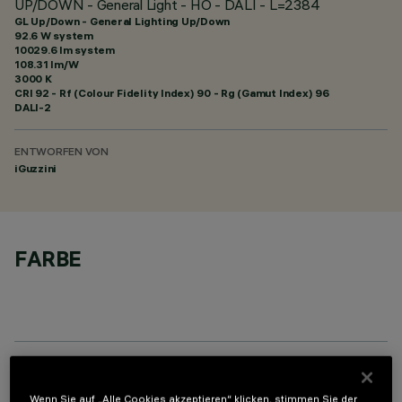
UP/DOWN - General Light - HO - DALI - L=2384
GL Up/Down - General Lighting Up/Down
92.6 W system
10029.6 lm system
108.31 lm/W
3000 K
CRI
92
- Rf (Colour Fidelity Index) 90 - Rg (Gamut Index) 96
DALI-2
ENTWORFEN VON
iGuzzini
FARBE
OPTIONALE KOMPONENTEN
Wenn Sie auf „Alle Cookies akzeptieren“ klicken, stimmen Sie der