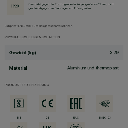
Geschützt gegen das Eindringen fester Körper größer als 12 mm, nicht
geschützt gegen das Eindringen von Flüssigkeiten.
Entspricht EN60598-1 und den geltenden Vorschriften.
PHYSIKALISCHE EIGENSCHAFTEN
3.29
Gewicht (kg)
Aluminium und thermoplast
Material
PRODUKTZERTIFIZIERUNG
BIS
CE
EAC
ENEC-03