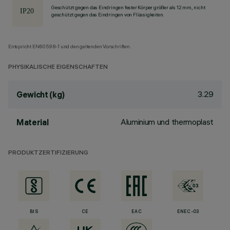
Geschützt gegen das Eindringen fester Körper größer als 12 mm, nicht
geschützt gegen das Eindringen von Flüssigkeiten.
Entspricht EN60598-1 und den geltenden Vorschriften.
PHYSIKALISCHE EIGENSCHAFTEN
3.29
Gewicht (kg)
Aluminium und thermoplast
Material
PRODUKTZERTIFIZIERUNG
BIS
CE
EAC
ENEC-03