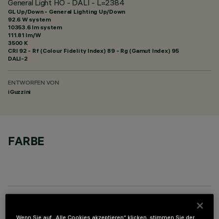
General Light HO - DALI - L=2384
GL Up/Down - General Lighting Up/Down
92.6 W system
10353.6 lm system
111.81 lm/W
3500 K
CRI
92
- Rf (Colour Fidelity Index) 89 - Rg (Gamut Index) 95
DALI-2
ENTWORFEN VON
iGuzzini
FARBE
OPTIONALE KOMPONENTEN
Wenn Sie auf „Alle Cookies akzeptieren“ klicken, stimmen Sie der