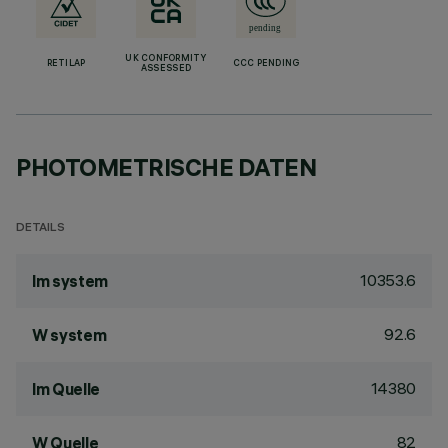
UK CONFORMITY
RETILAP
CCC PENDING
ASSESSED
PHOTOMETRISCHE DATEN
DETAILS
10353.6
lm system
92.6
W system
14380
lm Quelle
82
W Quelle