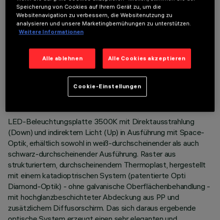
Speicherung von Cookies auf Ihrem Gerät zu, um die
Websitenavigation zu verbessern, die Websitenutzung zu
analysieren und unsere Marketingbemühungen zu unterstützen.
Weitere Informationen
Alle ablehnen
Alle Cookies akzeptieren
TECHNISCHE DATEN
LETZTES UPDATE: 02.08.2026
Cookie-Einstellungen
BESCHREIBUNG
LED-Beleuchtungsplatte 3500K mit Direktausstrahlung
(Down) und indirektem Licht (Up) in Ausführung mit Space-
Optik, erhältlich sowohl in weiß-durchscheinender als auch
schwarz-durchscheinender Ausführung. Raster aus
strukturiertem, durchscheinendem Thermoplast, hergestellt
mit einem katadioptrischen System (patentierte Opti
Diamond-Optik) - ohne galvanische Oberflächenbehandlung -
mit hochglanzbeschichteter Abdeckung aus PP und
zusätzlichem Diffusorschirm. Das sich daraus ergebende
optische System erzeugt einen sehr eleganten und