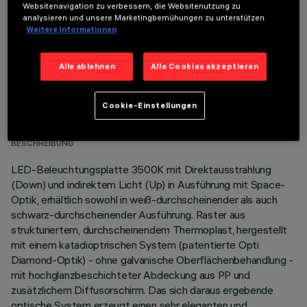
Websitenavigation zu verbessern, die Websitenutzung zu
analysieren und unsere Marketingbemühungen zu unterstützen.
Weitere Informationen
Alle ablehnen
Alle Cookies akzeptieren
TECHNISCHE DATEN
Cookie-Einstellungen
LETZTES UPDATE: 06.08.2026
BESCHREIBUNG
LED-Beleuchtungsplatte 3500K mit Direktausstrahlung
(Down) und indirektem Licht (Up) in Ausführung mit Space-
Optik, erhältlich sowohl in weiß-durchscheinender als auch
schwarz-durchscheinender Ausführung. Raster aus
strukturiertem, durchscheinendem Thermoplast, hergestellt
mit einem katadioptrischen System (patentierte Opti
Diamond-Optik) - ohne galvanische Oberflächenbehandlung -
mit hochglanzbeschichteter Abdeckung aus PP und
zusätzlichem Diffusorschirm. Das sich daraus ergebende
optische System erzeugt einen sehr eleganten und