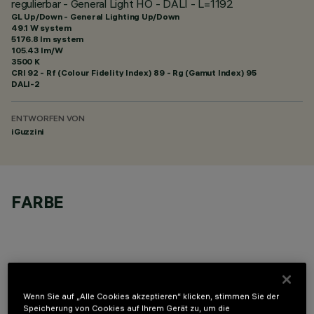
regulierbar - General Light HO - DALI - L=1192
GL Up/Down - General Lighting Up/Down
49.1 W system
5176.8 lm system
105.43 lm/W
3500 K
CRI
92
- Rf (Colour Fidelity Index) 89 - Rg (Gamut Index) 95
DALI-2
ENTWORFEN VON
iGuzzini
FARBE
Wenn Sie auf „Alle Cookies akzeptieren“ klicken, stimmen Sie der
OPTIONALE KOMPONENTEN
Speicherung von Cookies auf Ihrem Gerät zu, um die