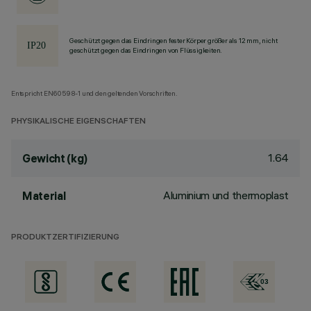
Geschützt gegen das Eindringen fester Körper größer als 12 mm, nicht
geschützt gegen das Eindringen von Flüssigkeiten.
Entspricht EN60598-1 und den geltenden Vorschriften.
PHYSIKALISCHE EIGENSCHAFTEN
1.64
Gewicht (kg)
Aluminium und thermoplast
Material
PRODUKTZERTIFIZIERUNG