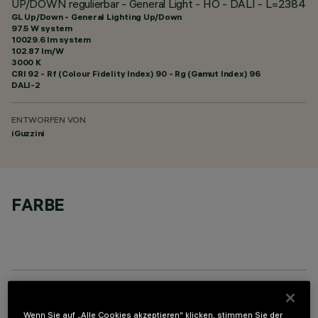
UP/DOWN regulierbar - General Light - HO - DALI - L=2384
GL Up/Down - General Lighting Up/Down
97.5 W system
10029.6 lm system
102.87 lm/W
3000 K
CRI
92
- Rf (Colour Fidelity Index) 90 - Rg (Gamut Index) 96
DALI-2
ENTWORFEN VON
iGuzzini
FARBE
OPTIONALE KOMPONENTEN
Wenn Sie auf „Alle Cookies akzeptieren“ klicken, stimmen Sie der