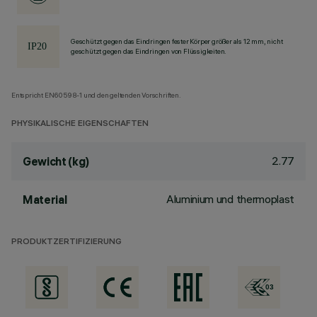
Geschützt gegen das Eindringen fester Körper größer als 12 mm, nicht
geschützt gegen das Eindringen von Flüssigkeiten.
Entspricht EN60598-1 und den geltenden Vorschriften.
PHYSIKALISCHE EIGENSCHAFTEN
2.77
Gewicht (kg)
Aluminium und thermoplast
Material
PRODUKTZERTIFIZIERUNG