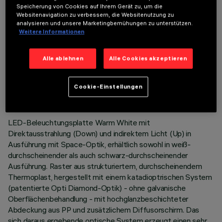
Speicherung von Cookies auf Ihrem Gerät zu, um die
Websitenavigation zu verbessern, die Websitenutzung zu
analysieren und unsere Marketingbemühungen zu unterstützen.
Weitere Informationen
Alle ablehnen
Alle Cookies akzeptieren
TECHNISCHE DATEN
LETZTES UPDATE: 02.08.2026
Cookie-Einstellungen
BESCHREIBUNG
LED-Beleuchtungsplatte Warm White mit
Direktausstrahlung (Down) und indirektem Licht (Up) in
Ausführung mit Space-Optik, erhältlich sowohl in weiß-
durchscheinender als auch schwarz-durchscheinender
Ausführung. Raster aus strukturiertem, durchscheinendem
Thermoplast, hergestellt mit einem katadioptrischen System
(patentierte Opti Diamond-Optik) - ohne galvanische
Oberflächenbehandlung - mit hochglanzbeschichteter
Abdeckung aus PP und zusätzlichem Diffusorschirm. Das
sich daraus ergebende optische System erzeugt einen sehr