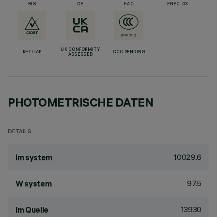
BIS
CE
EAC
ENEC-03
UK CONFORMITY
RETILAP
CCC PENDING
ASSESSED
PHOTOMETRISCHE DATEN
DETAILS
10029.6
lm system
97.5
W system
13930
lm Quelle