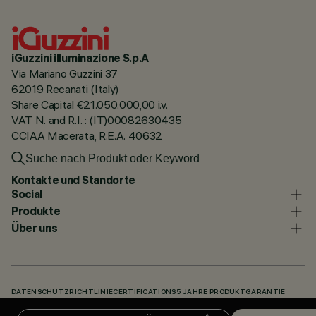
iGuzzini illuminazione S.p.A
Via Mariano Guzzini 37
62019 Recanati (Italy)
Share Capital €21.050.000,00 i.v.
VAT N. and R.I. : (IT)00082630435
CCIAA Macerata, R.E.A. 40632
Kontakte und Standorte
Social
Produkte
Über uns
DATENSCHUTZRICHTLINIE
CERTIFICATIONS
5 JAHRE PRODUKTGARANTIE
HINWEISGEBERSYSTEM
COOKIE POLICY
ACCESSIBILITY STATEMENT