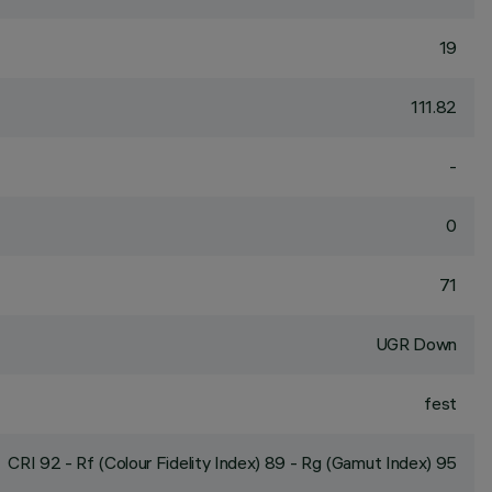
19
111.82
-
0
71
UGR Down
fest
CRI
92
- Rf (Colour Fidelity Index) 89 - Rg (Gamut Index) 95