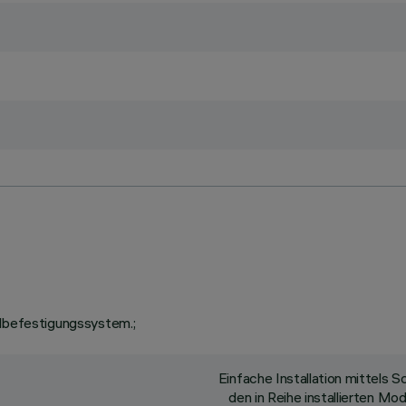
llbefestigungssystem.;
Einfache Installation mittels
den in Reihe installierten M