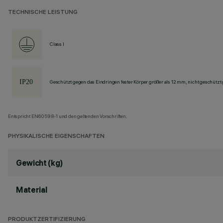
TECHNISCHE LEISTUNG
Class I
Geschützt gegen das Eindringen fester Körper größer als 12 mm, nicht geschützt
Entspricht EN60598-1 und den geltenden Vorschriften.
PHYSIKALISCHE EIGENSCHAFTEN
Gewicht (kg)
Material
PRODUKTZERTIFIZIERUNG