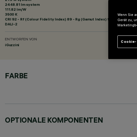
2448.81 lm system
111.82 lm/W
3500 K
Wenn Sie au
CRI
92
- Rf (Colour Fidelity Index) 89 - Rg (Gamut Index) 95
Gerät zu, u
DALI-2
Marketingb
ENTWORFEN VON
Cookie-
iGuzzini
FARBE
OPTIONALE KOMPONENTEN