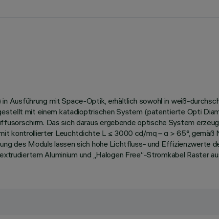
n Ausführung mit Space-Optik, erhältlich sowohl in weiß-durchsc
estellt mit einem katadioptrischen System (patentierte Opti Dia
fusorschirm. Das sich daraus ergebende optische System erzeugt 
mit kontrollierter Leuchtdichte L ≤ 3000 cd/mq – α > 65°, gemäß
ttung des Moduls lassen sich hohe Lichtfluss- und Effizienzwerte
s extrudiertem Aluminium und „Halogen Free“-Stromkabel Raster aus