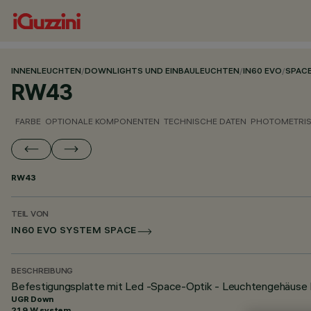
INNENLEUCHTEN
/
DOWNLIGHTS UND EINBAULEUCHTEN
/
IN60 EVO
/
SPAC
RW43
FARBE
OPTIONALE KOMPONENTEN
TECHNISCHE DATEN
PHOTOMETRIS
RW43
TEIL VON
IN60 EVO SYSTEM SPACE
BESCHREIBUNG
Befestigungsplatte mit Led -Space-Optik - Leuchtengehäuse 
UGR Down
21.9 W system