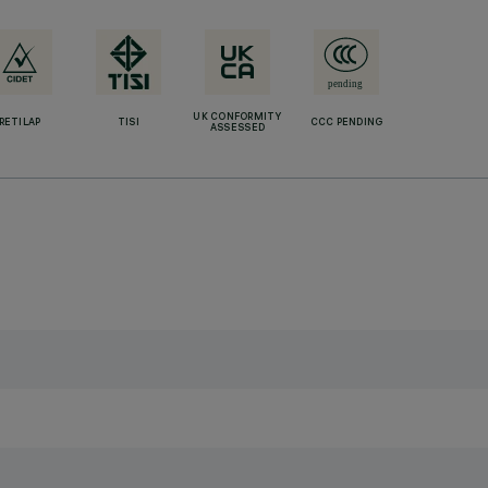
UK CONFORMITY
RETILAP
TISI
CCC PENDING
ASSESSED