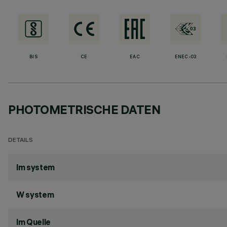
BIS
CE
EAC
ENEC-03
PHOTOMETRISCHE DATEN
DETAILS
lm system
W system
lm Quelle