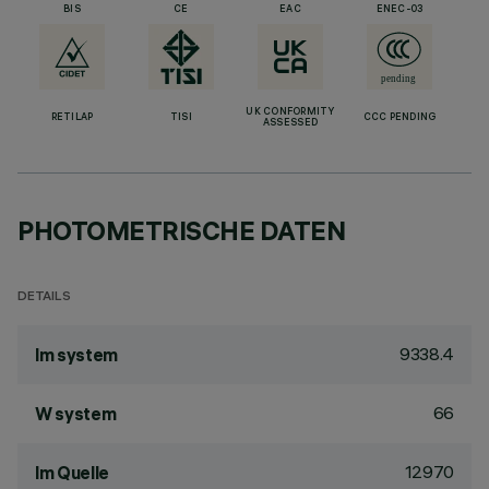
BIS
CE
EAC
ENEC-03
UK CONFORMITY
RETILAP
TISI
CCC PENDING
ASSESSED
PHOTOMETRISCHE DATEN
DETAILS
9338.4
lm system
66
W system
12970
lm Quelle