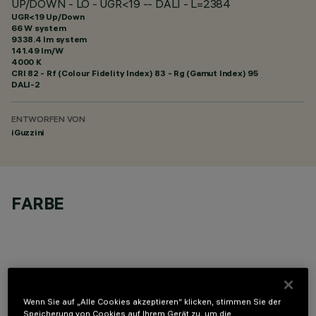
UP/DOWN - LO - UGR<19 -- DALI - L=2384
UGR<19 Up/Down
66 W system
9338.4 lm system
141.49 lm/W
4000 K
CRI
82
- Rf (Colour Fidelity Index) 83 - Rg (Gamut Index) 95
DALI-2
ENTWORFEN VON
iGuzzini
FARBE
OPTIONALE KOMPONENTEN
Wenn Sie auf „Alle Cookies akzeptieren“ klicken, stimmen Sie der
Speicherung von Cookies auf Ihrem Gerät zu, um die