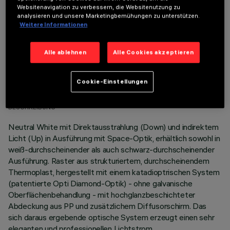
Websitenavigation zu verbessern, die Websitenutzung zu
analysieren und unsere Marketingbemühungen zu unterstützen.
Weitere Informationen
Alle ablehnen
Alle Cookies akzeptieren
TECHNISCHE DATEN
Cookie-Einstellungen
LETZTES UPDATE: 06.08.2026
BESCHREIBUNG
Neutral White mit Direktausstrahlung (Down) und indirektem
Licht (Up) in Ausführung mit Space-Optik, erhältlich sowohl in
weiß-durchscheinender als auch schwarz-durchscheinender
Ausführung. Raster aus strukturiertem, durchscheinendem
Thermoplast, hergestellt mit einem katadioptrischen System
(patentierte Opti Diamond-Optik) - ohne galvanische
Oberflächenbehandlung - mit hochglanzbeschichteter
Abdeckung aus PP und zusätzlichem Diffusorschirm. Das
sich daraus ergebende optische System erzeugt einen sehr
eleganten und professionellen Lichtstrom.