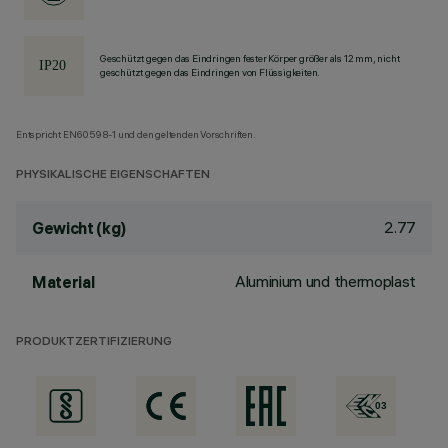
Geschützt gegen das Eindringen fester Körper größer als 12 mm, nicht
geschützt gegen das Eindringen von Flüssigkeiten.
Entspricht EN60598-1 und den geltenden Vorschriften.
PHYSIKALISCHE EIGENSCHAFTEN
2.77
Gewicht (kg)
Aluminium und thermoplast
Material
PRODUKTZERTIFIZIERUNG