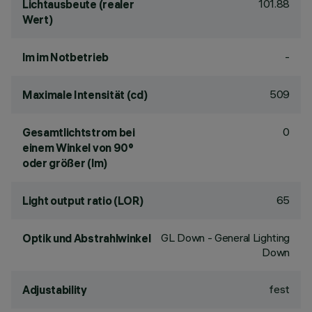
101.88
Lichtausbeute (realer
Wert)
-
lm im Notbetrieb
509
Maximale Intensität (cd)
0
Gesamtlichtstrom bei
einem Winkel von 90°
oder größer (lm)
65
Light output ratio (LOR)
GL Down - General Lighting
Optik und Abstrahlwinkel
Down
fest
Adjustability