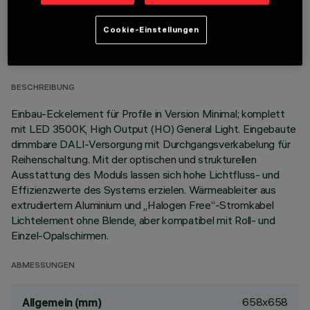
TECHNISCHE DATEN
Cookie-Einstellungen
LETZTES UPDATE: 03.03.2026
BESCHREIBUNG
Einbau-Eckelement für Profile in Version Minimal; komplett
mit LED 3500K, High Output (HO) General Light. Eingebaute
dimmbare DALI-Versorgung mit Durchgangsverkabelung für
Reihenschaltung. Mit der optischen und strukturellen
Ausstattung des Moduls lassen sich hohe Lichtfluss- und
Effizienzwerte des Systems erzielen. Wärmeableiter aus
extrudiertem Aluminium und „Halogen Free“-Stromkabel
Lichtelement ohne Blende, aber kompatibel mit Roll- und
Einzel-Opalschirmen.
ABMESSUNGEN
658x658
Allgemein (mm)