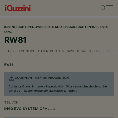
INNENLEUCHTEN
/
DOWNLIGHTS UND EINBAULEUCHTEN
/
IN60 EVO
/
OPAL
RW81
FARBE
TECHNISCHE DATEN
PHOTOMETRISCHE DATEN
ELEKTRISCHE D
RW81
CODE NICHT MEHR IN PRODUKTION
Achtung! Code nicht mehr in produktion. Bitte verwenden sie die suche,
um die am besten geeignete alternative zu finden.
TEIL VON
IN60 EVO SYSTEM OPAL