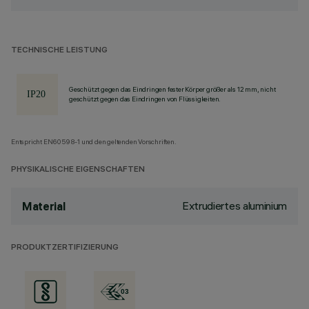
TECHNISCHE LEISTUNG
Geschützt gegen das Eindringen fester Körper größer als 12 mm, nicht
geschützt gegen das Eindringen von Flüssigkeiten.
Entspricht EN60598-1 und den geltenden Vorschriften.
PHYSIKALISCHE EIGENSCHAFTEN
Extrudiertes aluminium
Material
PRODUKTZERTIFIZIERUNG