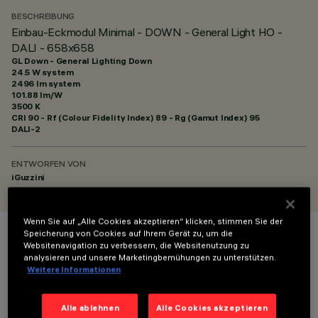
BESCHREIBUNG
Einbau-Eckmodul Minimal - DOWN - General Light HO -
DALI - 658x658
GL Down - General Lighting Down
24.5 W system
2496 lm system
101.88 lm/W
3500 K
CRI
90
- Rf (Colour Fidelity Index) 89 - Rg (Gamut Index) 95
DALI-2
ENTWORFEN VON
iGuzzini
Wenn Sie auf „Alle Cookies akzeptieren“ klicken, stimmen Sie der
Speicherung von Cookies auf Ihrem Gerät zu, um die
FARBE
Websitenavigation zu verbessern, die Websitenutzung zu
analysieren und unsere Marketingbemühungen zu unterstützen.
Weitere Informationen
Alle ablehnen
Alle Cookies akzeptieren