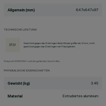
647x647x97
Allgemein (mm)
TECHNISCHE LEISTUNG
Geschützt gegen das Eindringen fester Körper größer als 12 mm, nicht
geschützt gegen das Eindringen von Flüssigkeiten.
Entspricht EN60598-1 und den geltenden Vorschriften.
PHYSIKALISCHE EIGENSCHAFTEN
3.45
Gewicht (kg)
Extrudiertes aluminium
Material