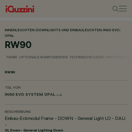
INNENLEUCHTEN
/
DOWNLIGHTS UND EINBAULEUCHTEN
/
IN60 EVO
/
OPAL
RW90
FARBE
OPTIONALE KOMPONENTEN
TECHNISCHE DATEN
PHOTOMETRIS
RW90
TEIL VON
IN60 EVO SYSTEM OPAL
BESCHREIBUNG
Einbau-Eckmodul Frame - DOWN - General Light LO - DALI
-
GL Down - General Lighting Down