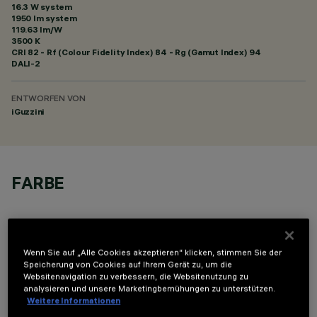
16.3 W system
1950 lm system
119.63 lm/W
3500 K
CRI
82
- Rf (Colour Fidelity Index) 84 - Rg (Gamut Index) 94
DALI-2
ENTWORFEN VON
iGuzzini
FARBE
Wenn Sie auf „Alle Cookies akzeptieren“ klicken, stimmen Sie der
Speicherung von Cookies auf Ihrem Gerät zu, um die
Websitenavigation zu verbessern, die Websitenutzung zu
OPTIONALE KOMPONENTEN
analysieren und unsere Marketingbemühungen zu unterstützen.
Weitere Informationen