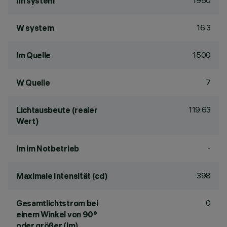
1950
lm system
16.3
W system
1500
lm Quelle
7
W Quelle
119.63
Lichtausbeute (realer
Wert)
-
lm im Notbetrieb
398
Maximale Intensität (cd)
0
Gesamtlichtstrom bei
einem Winkel von 90°
oder größer (lm)