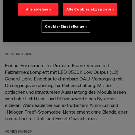
Alle ablehnen
Alle Cookies akzeptieren
Cookie-Einstellungen
TECHNISCHE DATEN
LETZTES UPDATE: 06.08.2026
BESCHREIBUNG
Einbau-Eckelement für Profile in Frame-Version mit
Falzrahmen; komplett mit LED 3500K Low Output (LO)
General Light. Eingebaute dimmbare DALI-Versorgung mit
Durchgangsverkabelung für Reihenschaltung. Mit der
optischen und strukturellen Ausstattung des Moduls lassen
sich hohe Lichtfluss- und Effizienzwerte des Systems
erzielen. Wärmeableiter aus extrudiertem Aluminium und
„Halogen Free“-Stromkabel Lichtelement ohne Blende, aber
kompatibel mit Roll- und Einzel-Opalschirmen.
ABMESSUNGEN