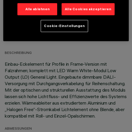
Alle ablehnen
Alle Cookies akzeptieren
Cookie-Einstellungen
TECHNISCHE DATEN
LETZTES UPDATE: 06.08.2026
BESCHREIBUNG
Einbau-Eckelement für Profile in Frame-Version mit
Falzrahmen; komplett mit LED Warm White-Modul Low
Output (LO) General Light. Eingebaute dimmbare DALI-
Versorgung mit Durchgangsverkabelung für Reihenschaltung.
Mit der optischen und strukturellen Ausstattung des Moduls
lassen sich hohe Lichtfluss- und Effizienzwerte des Systems
erzielen. Wärmeableiter aus extrudiertem Aluminium und
„Halogen Free“-Stromkabel Lichtelement ohne Blende, aber
kompatibel mit Roll- und Einzel-Opalschirmen.
ABMESSUNGEN