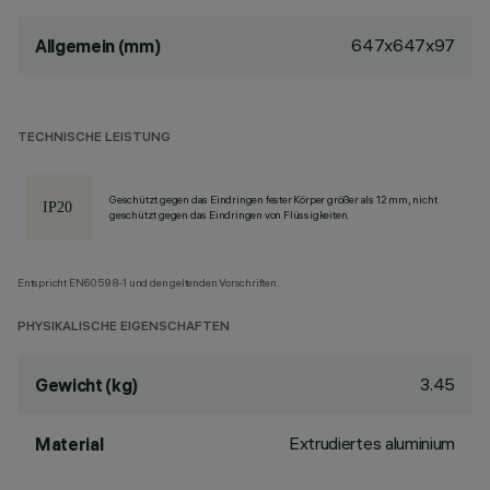
647x647x97
Allgemein (mm)
TECHNISCHE LEISTUNG
Geschützt gegen das Eindringen fester Körper größer als 12 mm, nicht
geschützt gegen das Eindringen von Flüssigkeiten.
Entspricht EN60598-1 und den geltenden Vorschriften.
PHYSIKALISCHE EIGENSCHAFTEN
3.45
Gewicht (kg)
Extrudiertes aluminium
Material