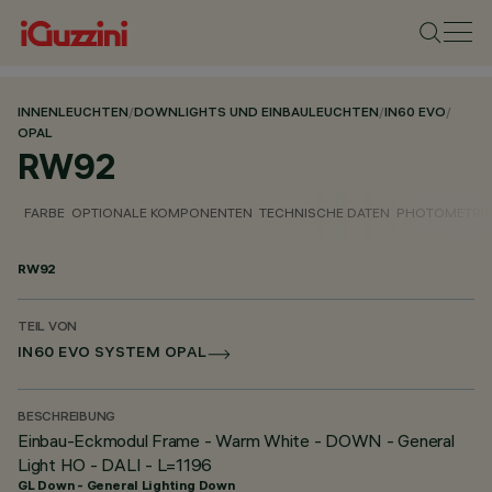
INNENLEUCHTEN
/
DOWNLIGHTS UND EINBAULEUCHTEN
/
IN60 EVO
/
OPAL
RW92
FARBE
OPTIONALE KOMPONENTEN
TECHNISCHE DATEN
PHOTOMETRIS
RW92
TEIL VON
IN60 EVO SYSTEM OPAL
BESCHREIBUNG
Einbau-Eckmodul Frame - Warm White - DOWN - General
Light HO - DALI - L=1196
GL Down - General Lighting Down