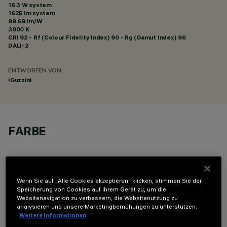
16.3 W system
1625 lm system
99.69 lm/W
3000 K
CRI
92
- Rf (Colour Fidelity Index) 90 - Rg (Gamut Index) 96
DALI-2
ENTWORFEN VON
iGuzzini
FARBE
Wenn Sie auf „Alle Cookies akzeptieren“ klicken, stimmen Sie der
Speicherung von Cookies auf Ihrem Gerät zu, um die
Websitenavigation zu verbessern, die Websitenutzung zu
OPTIONALE KOMPONENTEN
analysieren und unsere Marketingbemühungen zu unterstützen.
Weitere Informationen