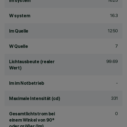
1625
lm system
16.3
W system
1250
lm Quelle
7
W Quelle
99.69
Lichtausbeute (realer
Wert)
-
lm im Notbetrieb
331
Maximale Intensität (cd)
0
Gesamtlichtstrom bei
einem Winkel von 90°
oder größer (lm)