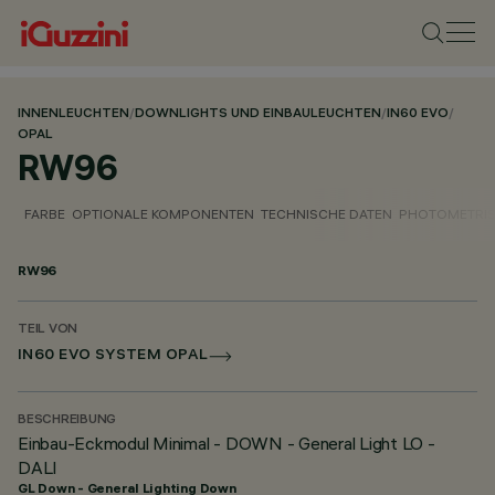
INNENLEUCHTEN
/
DOWNLIGHTS UND EINBAULEUCHTEN
/
IN60 EVO
/
OPAL
RW96
FARBE
OPTIONALE KOMPONENTEN
TECHNISCHE DATEN
PHOTOMETRIS
RW96
TEIL VON
IN60 EVO SYSTEM OPAL
BESCHREIBUNG
Einbau-Eckmodul Minimal - DOWN - General Light LO -
DALI
GL Down - General Lighting Down