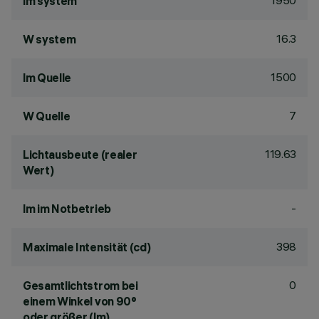
1950
lm system
16.3
W system
1500
lm Quelle
7
W Quelle
119.63
Lichtausbeute (realer
Wert)
-
lm im Notbetrieb
398
Maximale Intensität (cd)
0
Gesamtlichtstrom bei
einem Winkel von 90°
oder größer (lm)