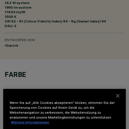
16.3 W system
1950 lm system
119.63 lm/W
3500 K
CRI
82
- Rf (Colour Fidelity Index) 84 - Rg (Gamut Index) 94
DALI-2
ENTWORFEN VON
iGuzzini
FARBE
Wenn Sie auf „Alle Cookies akzeptieren“ klicken, stimmen Sie der
Speicherung von Cookies auf Ihrem Gerät zu, um die
Websitenavigation zu verbessern, die Websitenutzung zu
OPTIONALE KOMPONENTEN
analysieren und unsere Marketingbemühungen zu unterstützen.
Weitere Informationen