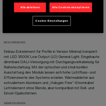
Alle ablehnen
Alle Cookies akzeptieren
Cookie-Einstellungen
TECHNISCHE DATEN
LETZTES UPDATE: 06.08.2026
BESCHREIBUNG
Einbau-Eckelement für Profile in Version Minimal; komplett
mit LED 3500K Low Output (LO) General Light. Eingebaute
dimmbare DALI-Versorgung mit Durchgangsverkabelung für
Reihenschaltung. Mit der optischen und strukturellen
Ausstattung des Moduls lassen sich hohe Lichtfluss- und
Effizienzwerte des Systems erzielen. Wärmeableiter aus
extrudiertem Aluminium und „Halogen Free“-Stromkabel
Lichtelement ohne Blende, aber kompatibel mit Roll- und
Einzel-Opalschirmen.
ABMESSUNGEN