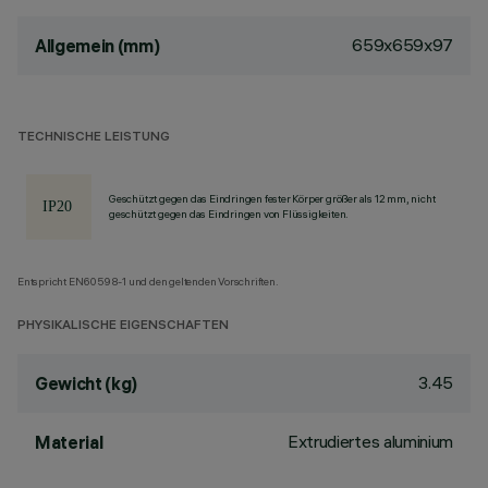
659x659x97
Allgemein (mm)
TECHNISCHE LEISTUNG
Geschützt gegen das Eindringen fester Körper größer als 12 mm, nicht
geschützt gegen das Eindringen von Flüssigkeiten.
Entspricht EN60598-1 und den geltenden Vorschriften.
PHYSIKALISCHE EIGENSCHAFTEN
3.45
Gewicht (kg)
Extrudiertes aluminium
Material