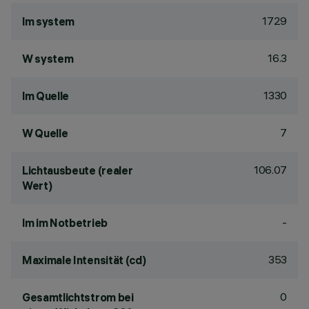
1729
lm system
16.3
W system
1330
lm Quelle
7
W Quelle
106.07
Lichtausbeute (realer
Wert)
-
lm im Notbetrieb
353
Maximale Intensität (cd)
0
Gesamtlichtstrom bei