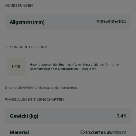
ABMESSUNGEN
639x639x104
Allgemein (mm)
TECHNISCHE LEISTUNG
Geschützt gegen das Eindringen fester Körper größer als 12 mm, nicht
geschützt gegen das Eindringen von Flüssigkeiten.
Entspricht EN60598-1 und den geltenden Vorschriften.
PHYSIKALISCHE EIGENSCHAFTEN
3.45
Gewicht (kg)
Extrudiertes aluminium
Material