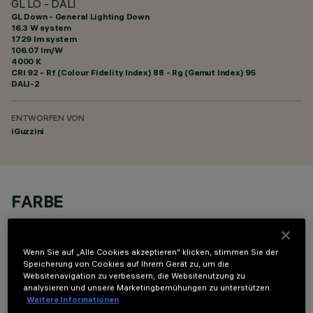
GL LO - DALI
GL Down - General Lighting Down
16.3 W system
1729 lm system
106.07 lm/W
4000 K
CRI
92
- Rf (Colour Fidelity Index) 88 - Rg (Gamut Index) 95
DALI-2
ENTWORFEN VON
iGuzzini
FARBE
Wenn Sie auf „Alle Cookies akzeptieren“ klicken, stimmen Sie der
Speicherung von Cookies auf Ihrem Gerät zu, um die
Websitenavigation zu verbessern, die Websitenutzung zu
analysieren und unsere Marketingbemühungen zu unterstützen.
OPTIONALE KOMPONENTEN
Weitere Informationen