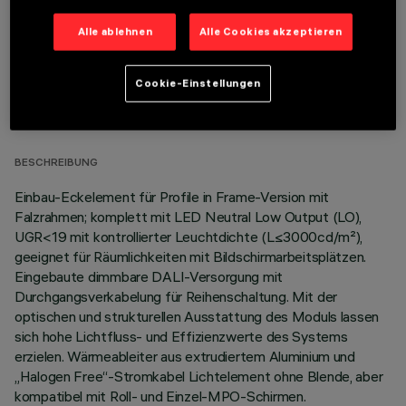
Alle ablehnen
Alle Cookies akzeptieren
Cookie-Einstellungen
TECHNISCHE DATEN
LETZTES UPDATE: 06.08.2026
BESCHREIBUNG
Einbau-Eckelement für Profile in Frame-Version mit
Falzrahmen; komplett mit LED Neutral Low Output (LO),
UGR<19 mit kontrollierter Leuchtdichte (L≤3000cd/m²),
geeignet für Räumlichkeiten mit Bildschirmarbeitsplätzen.
Eingebaute dimmbare DALI-Versorgung mit
Durchgangsverkabelung für Reihenschaltung. Mit der
optischen und strukturellen Ausstattung des Moduls lassen
sich hohe Lichtfluss- und Effizienzwerte des Systems
erzielen. Wärmeableiter aus extrudiertem Aluminium und
„Halogen Free“-Stromkabel Lichtelement ohne Blende, aber
kompatibel mit Roll- und Einzel-MPO-Schirmen.