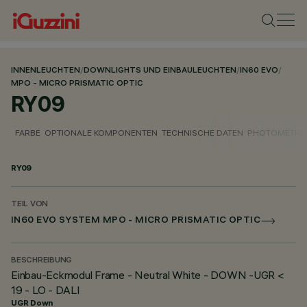
INNENLEUCHTEN
/
DOWNLIGHTS UND EINBAULEUCHTEN
/
IN60 EVO
/
MPO - MICRO PRISMATIC OPTIC
RY09
FARBE
OPTIONALE KOMPONENTEN
TECHNISCHE DATEN
PHOTOMETRIS
RY09
TEIL VON
IN60 EVO SYSTEM MPO - MICRO PRISMATIC OPTIC
BESCHREIBUNG
Einbau-Eckmodul Frame - Neutral White - DOWN -UGR <
19 - LO - DALI
UGR Down