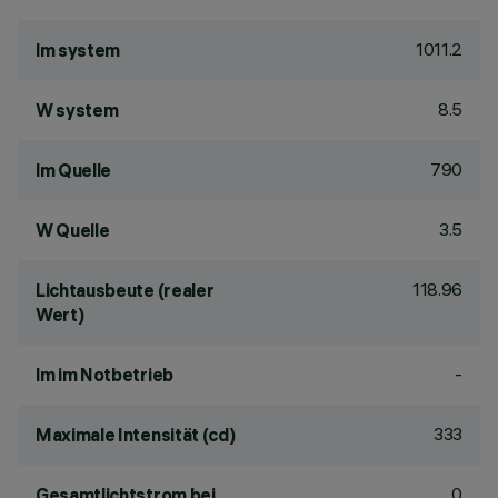
1011.2
lm system
8.5
W system
790
lm Quelle
3.5
W Quelle
118.96
Lichtausbeute (realer
Wert)
-
lm im Notbetrieb
333
Maximale Intensität (cd)
0
Gesamtlichtstrom bei