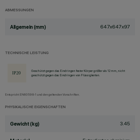
ABMESSUNGEN
647x647x97
Allgemein (mm)
TECHNISCHE LEISTUNG
Geschützt gegen das Eindringen fester Körper größer als 12 mm, nicht
geschützt gegen das Eindringen von Flüssigkeiten.
Entspricht EN60598-1 und den geltenden Vorschriften.
PHYSIKALISCHE EIGENSCHAFTEN
3.45
Gewicht (kg)