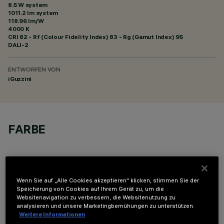
8.5 W system
1011.2 lm system
118.96 lm/W
4000 K
CRI
82
- Rf (Colour Fidelity Index) 83 - Rg (Gamut Index) 95
DALI-2
ENTWORFEN VON
iGuzzini
FARBE
Wenn Sie auf „Alle Cookies akzeptieren“ klicken, stimmen Sie der
Speicherung von Cookies auf Ihrem Gerät zu, um die
Websitenavigation zu verbessern, die Websitenutzung zu
OPTIONALE KOMPONENTEN
analysieren und unsere Marketingbemühungen zu unterstützen.
Weitere Informationen