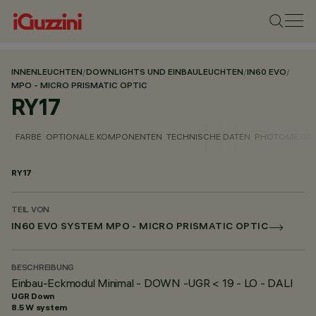
INNENLEUCHTEN
/
DOWNLIGHTS UND EINBAULEUCHTEN
/
IN60 EVO
/
MPO - MICRO PRISMATIC OPTIC
RY17
FARBE
OPTIONALE KOMPONENTEN
TECHNISCHE DATEN
PHOTOMETRIS
RY17
TEIL VON
IN60 EVO SYSTEM MPO - MICRO PRISMATIC OPTIC
BESCHREIBUNG
Einbau-Eckmodul Minimal - DOWN -UGR < 19 - LO - DALI
UGR Down
8.5 W system