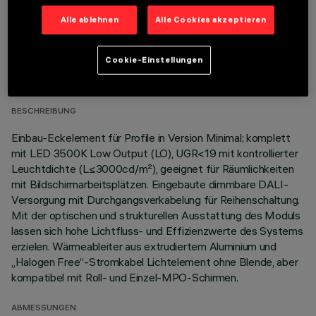
Alle ablehnen
Alle Cookies akzeptieren
TECHNISCHE DATEN
Cookie-Einstellungen
LETZTES UPDATE: 06.08.2026
BESCHREIBUNG
Einbau-Eckelement für Profile in Version Minimal; komplett
mit LED 3500K Low Output (LO), UGR<19 mit kontrollierter
Leuchtdichte (L≤3000cd/m²), geeignet für Räumlichkeiten
mit Bildschirmarbeitsplätzen. Eingebaute dimmbare DALI-
Versorgung mit Durchgangsverkabelung für Reihenschaltung.
Mit der optischen und strukturellen Ausstattung des Moduls
lassen sich hohe Lichtfluss- und Effizienzwerte des Systems
erzielen. Wärmeableiter aus extrudiertem Aluminium und
„Halogen Free“-Stromkabel Lichtelement ohne Blende, aber
kompatibel mit Roll- und Einzel-MPO-Schirmen.
ABMESSUNGEN