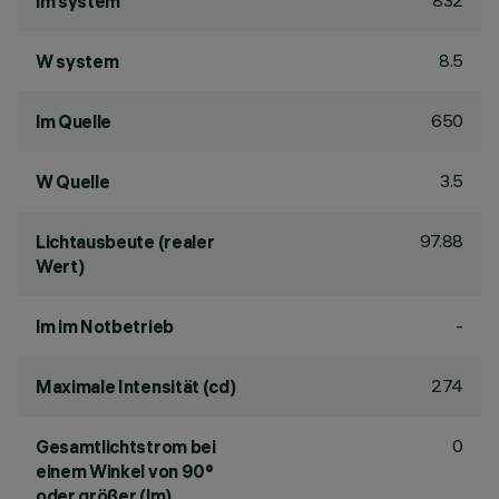
832
lm system
8.5
W system
650
lm Quelle
3.5
W Quelle
97.88
Lichtausbeute (realer
Wert)
-
lm im Notbetrieb
274
Maximale Intensität (cd)
0
Gesamtlichtstrom bei
einem Winkel von 90°
oder größer (lm)