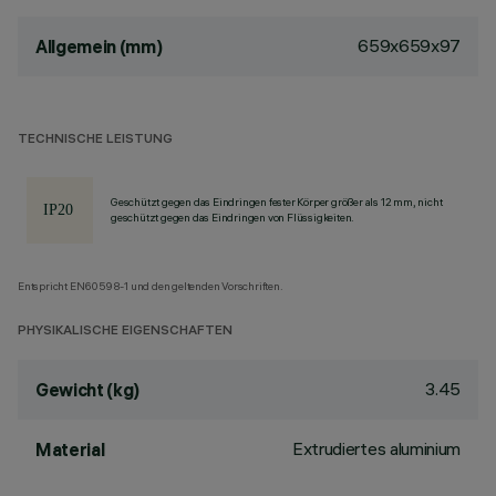
659x659x97
Allgemein (mm)
TECHNISCHE LEISTUNG
Geschützt gegen das Eindringen fester Körper größer als 12 mm, nicht
geschützt gegen das Eindringen von Flüssigkeiten.
Entspricht EN60598-1 und den geltenden Vorschriften.
PHYSIKALISCHE EIGENSCHAFTEN
3.45
Gewicht (kg)
Extrudiertes aluminium
Material