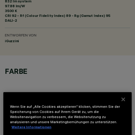
832 lm system
97.88 lm/W
3500 K
CRI
92
- Rf (Colour Fidelity Index) 89 - Rg (Gamut Index) 95
DALI-2
ENTWORFEN VON
iGuzzini
FARBE
Wenn Sie auf „Alle Cookies akzeptieren“ klicken, stimmen Sie der
Speicherung von Cookies auf Ihrem Gerät zu, um die
OPTIONALE KOMPONENTEN
Websitenavigation zu verbessern, die Websitenutzung zu
analysieren und unsere Marketingbemühungen zu unterstützen.
Weitere Informationen