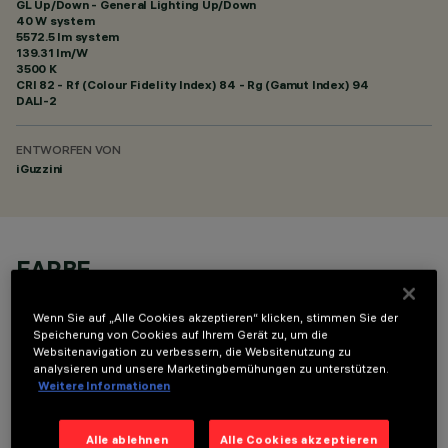
GL Up/Down - General Lighting Up/Down
40 W system
5572.5 lm system
139.31 lm/W
3500 K
CRI
82
- Rf (Colour Fidelity Index) 84 - Rg (Gamut Index) 94
DALI-2
ENTWORFEN VON
iGuzzini
FARBE
Wenn Sie auf „Alle Cookies akzeptieren“ klicken, stimmen Sie der
Speicherung von Cookies auf Ihrem Gerät zu, um die
Websitenavigation zu verbessern, die Websitenutzung zu
analysieren und unsere Marketingbemühungen zu unterstützen.
Weitere Informationen
TECHNISCHE DATEN
Alle ablehnen
Alle Cookies akzeptieren
LETZTES UPDATE: 06.08.2026