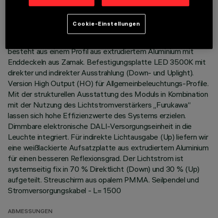
BESCHREIBUNG
Cookie-Einstellungen
Pendel-Beleuchtungskörper Stand Alone. Das Produkt
besteht aus einem Profil aus extrudiertem Aluminium mit
Enddeckeln aus Zamak. Befestigungsplatte LED 3500K mit
direkter und indirekter Ausstrahlung (Down- und Uplight).
Version High Output (HO) für Allgemeinbeleuchtungs-Profile.
Mit der strukturellen Ausstattung des Moduls in Kombination
mit der Nutzung des Lichtstromverstärkers „Furukawa“
lassen sich hohe Effizienzwerte des Systems erzielen.
Dimmbare elektronische DALI-Versorgungseinheit in die
Leuchte integriert. Für indirekte Lichtausgabe (Up) liefern wir
eine weißlackierte Aufsatzplatte aus extrudiertem Aluminium
für einen besseren Reflexionsgrad. Der Lichtstrom ist
systemseitig fix in 70 % Direktlicht (Down) und 30 % (Up)
aufgeteilt. Streuschirm aus opalem PMMA. Seilpendel und
Stromversorgungskabel - L= 1500
ABMESSUNGEN