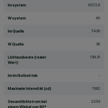
5572.5
lm system
40
W system
7430
lm Quelle
36
W Quelle
139.31
Lichtausbeute (realer
Wert)
-
lm im Notbetrieb
1382
Maximale Intensität (cd)
2253
Gesamtlichtstrom bei
einem Winkel von 90°