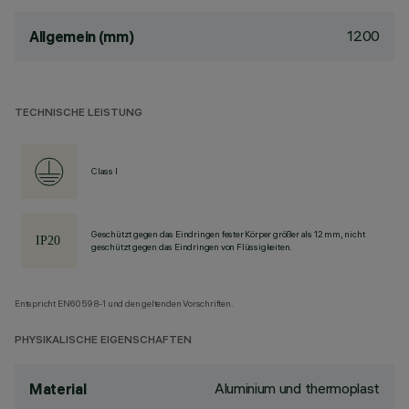
1200
Allgemein (mm)
TECHNISCHE LEISTUNG
Class I
Geschützt gegen das Eindringen fester Körper größer als 12 mm, nicht
geschützt gegen das Eindringen von Flüssigkeiten.
Entspricht EN60598-1 und den geltenden Vorschriften.
PHYSIKALISCHE EIGENSCHAFTEN
Aluminium und thermoplast
Material