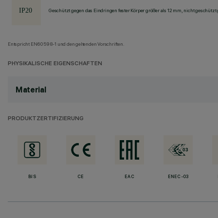
Geschützt gegen das Eindringen fester Körper größer als 12 mm, nicht geschützt
Entspricht EN60598-1 und den geltenden Vorschriften.
PHYSIKALISCHE EIGENSCHAFTEN
Material
PRODUKTZERTIFIZIERUNG
BIS
CE
EAC
ENEC-03