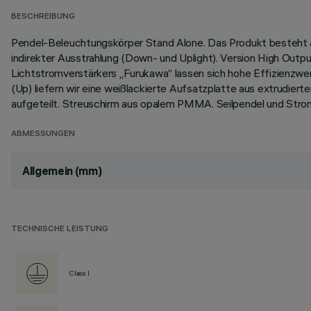
BESCHREIBUNG
Pendel-Beleuchtungskörper Stand Alone. Das Produkt besteht a
indirekter Ausstrahlung (Down- und Uplight). Version High Outp
Lichtstromverstärkers „Furukawa“ lassen sich hohe Effizienzwer
(Up) liefern wir eine weißlackierte Aufsatzplatte aus extrudier
aufgeteilt. Streuschirm aus opalem PMMA. Seilpendel und Str
ABMESSUNGEN
Allgemein (mm)
TECHNISCHE LEISTUNG
Class I