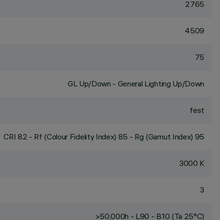
2765
4509
75
GL Up/Down - General Lighting Up/Down
fest
CRI
82
- Rf (Colour Fidelity Index) 85 - Rg (Gamut Index) 95
3000 K
3
>50,000h - L90 - B10 (Ta 25°C)