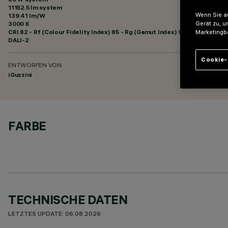
11152.5 lm system
Wenn Sie au
139.41 lm/W
3000 K
Gerät zu, u
CRI
82
- Rf (Colour Fidelity Index) 85 - Rg (Gamut Index) 95
Marketingb
DALI-2
Cookie-
ENTWORFEN VON
iGuzzini
FARBE
TECHNISCHE DATEN
LETZTES UPDATE: 06.08.2026