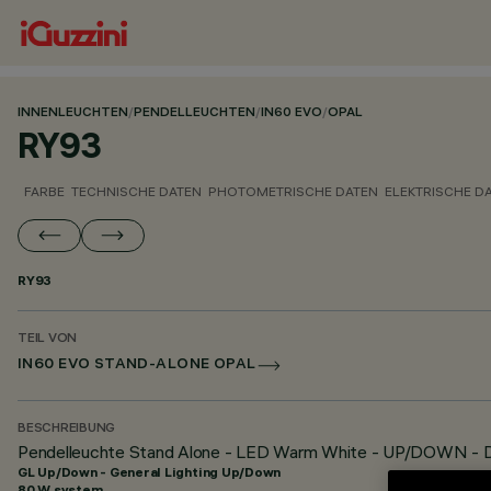
INNENLEUCHTEN
/
PENDELLEUCHTEN
/
IN60 EVO
/
OPAL
RY93
FARBE
TECHNISCHE DATEN
PHOTOMETRISCHE DATEN
ELEKTRISCHE D
RY93
TEIL VON
IN60 EVO STAND-ALONE OPAL
BESCHREIBUNG
Pendelleuchte Stand Alone - LED Warm White - UP/DOWN - D
GL Up/Down - General Lighting Up/Down
80 W system