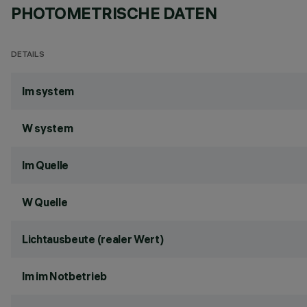
PHOTOMETRISCHE DATEN
DETAILS
lm system
W system
lm Quelle
W Quelle
Lichtausbeute (realer Wert)
lm im Notbetrieb