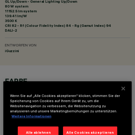
GL Up/Down - General Lighting Up/Down
80 W system
11152.5 lm system
139.41 lm/W
3500 K
CRI
82
- Rf (Colour Fidelity Index) 84 - Rg (Gamut Index) 94
DALI-2
ENTWORFEN VON
iGuzzini
FARBE
Wenn Sie auf „Alle Cookies akzeptieren“ klicken, stimmen Sie der
Speicherung von Cookies auf Ihrem Gerät zu, um die
Websitenavigation zu verbessern, die Websitenutzung zu
analysieren und unsere Marketingbemühungen zu unterstützen.
Weitere Informationen
TECHNISCHE DATEN
Alle ablehnen
Alle Cookies akzeptieren
LETZTES UPDATE: 06.08.2026