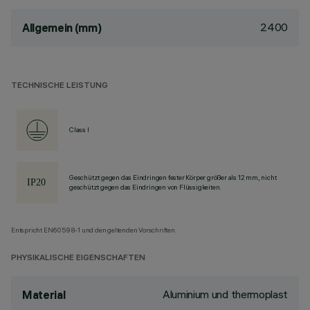
2400
Allgemein (mm)
TECHNISCHE LEISTUNG
Class I
Geschützt gegen das Eindringen fester Körper größer als 12 mm, nicht
geschützt gegen das Eindringen von Flüssigkeiten.
Entspricht EN60598-1 und den geltenden Vorschriften.
PHYSIKALISCHE EIGENSCHAFTEN
Aluminium und thermoplast
Material