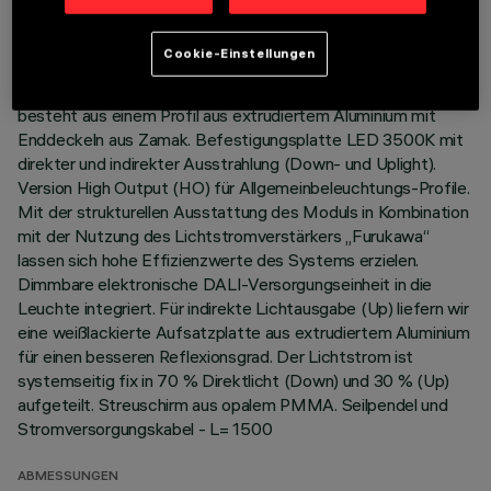
BESCHREIBUNG
Cookie-Einstellungen
Pendel-Beleuchtungskörper Stand Alone. Das Produkt
besteht aus einem Profil aus extrudiertem Aluminium mit
Enddeckeln aus Zamak. Befestigungsplatte LED 3500K mit
direkter und indirekter Ausstrahlung (Down- und Uplight).
Version High Output (HO) für Allgemeinbeleuchtungs-Profile.
Mit der strukturellen Ausstattung des Moduls in Kombination
mit der Nutzung des Lichtstromverstärkers „Furukawa“
lassen sich hohe Effizienzwerte des Systems erzielen.
Dimmbare elektronische DALI-Versorgungseinheit in die
Leuchte integriert. Für indirekte Lichtausgabe (Up) liefern wir
eine weißlackierte Aufsatzplatte aus extrudiertem Aluminium
für einen besseren Reflexionsgrad. Der Lichtstrom ist
systemseitig fix in 70 % Direktlicht (Down) und 30 % (Up)
aufgeteilt. Streuschirm aus opalem PMMA. Seilpendel und
Stromversorgungskabel - L= 1500
ABMESSUNGEN