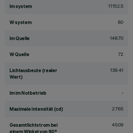
11152.5
lm system
80
W system
14870
lm Quelle
72
W Quelle
139.41
Lichtausbeute (realer
Wert)
-
lm im Notbetrieb
2765
Maximale Intensität (cd)
4509
Gesamtlichtstrom bei
einem Winkel von 90°