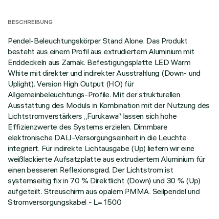
BESCHREIBUNG
Pendel-Beleuchtungskörper Stand Alone. Das Produkt
besteht aus einem Profil aus extrudiertem Aluminium mit
Enddeckeln aus Zamak. Befestigungsplatte LED Warm
White mit direkter und indirekter Ausstrahlung (Down- und
Uplight). Version High Output (HO) für
Allgemeinbeleuchtungs-Profile. Mit der strukturellen
Ausstattung des Moduls in Kombination mit der Nutzung des
Lichtstromverstärkers „Furukawa“ lassen sich hohe
Effizienzwerte des Systems erzielen. Dimmbare
elektronische DALI-Versorgungseinheit in die Leuchte
integriert. Für indirekte Lichtausgabe (Up) liefern wir eine
weißlackierte Aufsatzplatte aus extrudiertem Aluminium für
einen besseren Reflexionsgrad. Der Lichtstrom ist
systemseitig fix in 70 % Direktlicht (Down) und 30 % (Up)
aufgeteilt. Streuschirm aus opalem PMMA. Seilpendel und
Stromversorgungskabel - L= 1500