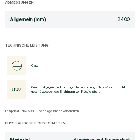
ABMESSUNGEN
2400
Allgemein (mm)
TECHNISCHE LEISTUNG
Class I
Geschützt gegen das Eindringen fester Körper größer als 12 mm, nicht
geschützt gegen das Eindringen von Flüssigkeiten.
Entspricht EN60598-1 und den geltenden Vorschriften.
PHYSIKALISCHE EIGENSCHAFTEN
Aluminium und thermoplast