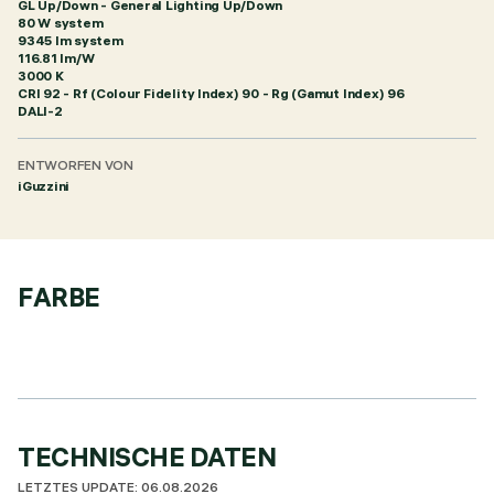
GL Up/Down - General Lighting Up/Down
80 W system
9345 lm system
116.81 lm/W
3000 K
CRI
92
- Rf (Colour Fidelity Index) 90 - Rg (Gamut Index) 96
DALI-2
ENTWORFEN VON
iGuzzini
FARBE
TECHNISCHE DATEN
LETZTES UPDATE: 06.08.2026