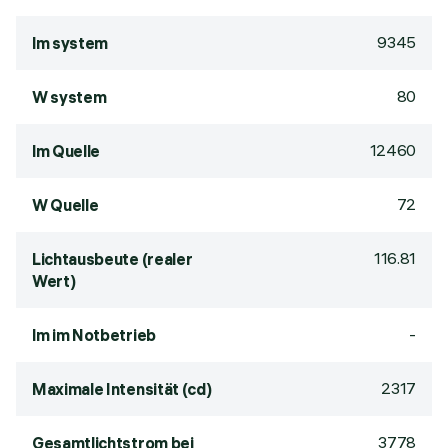
9345
lm system
80
W system
12460
lm Quelle
72
W Quelle
116.81
Lichtausbeute (realer
Wert)
-
lm im Notbetrieb
2317
Maximale Intensität (cd)
3778
Gesamtlichtstrom bei