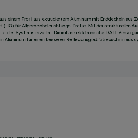
us einem Profil aus extrudiertem Aluminium mit Enddeckeln aus 
ut (HO) für Allgemeinbeleuchtungs-Profile. Mit der strukturellen 
te des Systems erzielen. Dimmbare elektronische DALI-Versorgungs
ertem Aluminium für einen besseren Reflexionsgrad. Streuschirm a
 gegen das Eindringen von Flüssigkeiten.