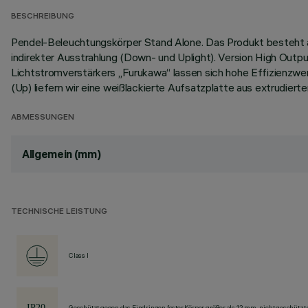
BESCHREIBUNG
Pendel-Beleuchtungskörper Stand Alone. Das Produkt besteht a
indirekter Ausstrahlung (Down- und Uplight). Version High Outp
Lichtstromverstärkers „Furukawa“ lassen sich hohe Effizienzwer
(Up) liefern wir eine weißlackierte Aufsatzplatte aus extrudi
ABMESSUNGEN
Allgemein (mm)
TECHNISCHE LEISTUNG
Class I
Geschützt gegen das Eindringen fester Körper größer als 12 mm, nicht geschützt