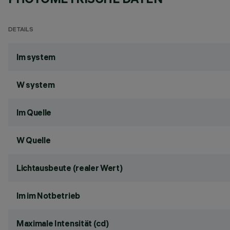
DETAILS
lm system
W system
lm Quelle
W Quelle
Lichtausbeute (realer Wert)
lm im Notbetrieb
Maximale Intensität (cd)