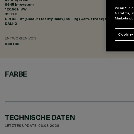
9645 lm system
Wenn Sie au
120.56 lm/W
Gerät zu, u
3500 K
Marketingb
CRI
92
- Rf (Colour Fidelity Index) 89 - Rg (Gamut Index) 95
DALI-2
Cookie-
ENTWORFEN VON
iGuzzini
FARBE
TECHNISCHE DATEN
LETZTES UPDATE: 06.08.2026