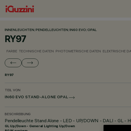
INNENLEUCHTEN
/
PENDELLEUCHTEN
/
IN60 EVO
/
OPAL
RY97
FARBE
TECHNISCHE DATEN
PHOTOMETRISCHE DATEN
ELEKTRISCHE D
RY97
TEIL VON
IN60 EVO STAND-ALONE OPAL
BESCHREIBUNG
Pendelleuchte Stand Alone - LED - UP/DOWN - DALI - GL - H
GL Up/Down - General Lighting Up/Down
80 W system