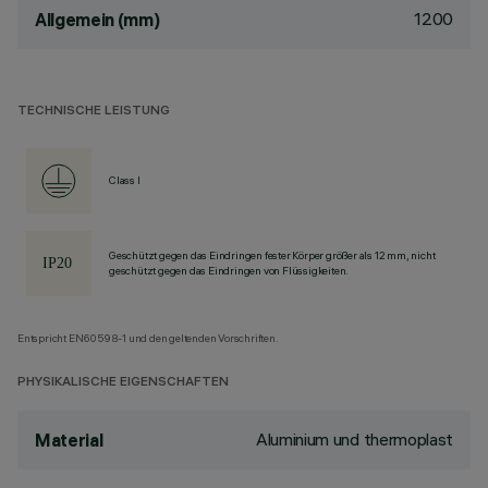
1200
Allgemein (mm)
TECHNISCHE LEISTUNG
Class I
Geschützt gegen das Eindringen fester Körper größer als 12 mm, nicht
geschützt gegen das Eindringen von Flüssigkeiten.
Entspricht EN60598-1 und den geltenden Vorschriften.
PHYSIKALISCHE EIGENSCHAFTEN
Aluminium und thermoplast
Material