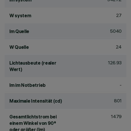
27
W system
5040
lm Quelle
24
W Quelle
126.93
Lichtausbeute (realer
Wert)
-
lm im Notbetrieb
801
Maximale Intensität (cd)
1479
Gesamtlichtstrom bei
einem Winkel von 90°
oder größer (lm)