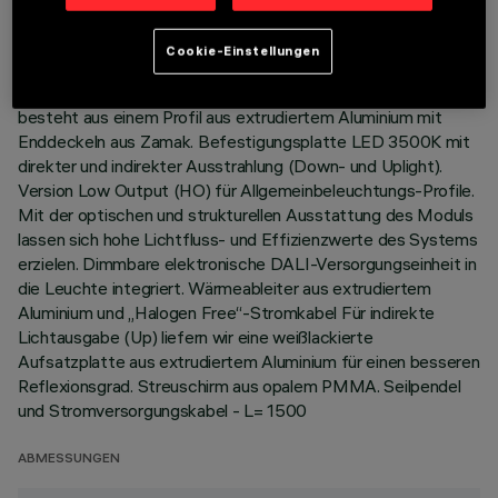
Cookie-Einstellungen
BESCHREIBUNG
Pendel-Beleuchtungskörper Stand Alone. Das Produkt
besteht aus einem Profil aus extrudiertem Aluminium mit
Enddeckeln aus Zamak. Befestigungsplatte LED 3500K mit
direkter und indirekter Ausstrahlung (Down- und Uplight).
Version Low Output (HO) für Allgemeinbeleuchtungs-Profile.
Mit der optischen und strukturellen Ausstattung des Moduls
lassen sich hohe Lichtfluss- und Effizienzwerte des Systems
erzielen. Dimmbare elektronische DALI-Versorgungseinheit in
die Leuchte integriert. Wärmeableiter aus extrudiertem
Aluminium und „Halogen Free“-Stromkabel Für indirekte
Lichtausgabe (Up) liefern wir eine weißlackierte
Aufsatzplatte aus extrudiertem Aluminium für einen besseren
Reflexionsgrad. Streuschirm aus opalem PMMA. Seilpendel
und Stromversorgungskabel - L= 1500
ABMESSUNGEN