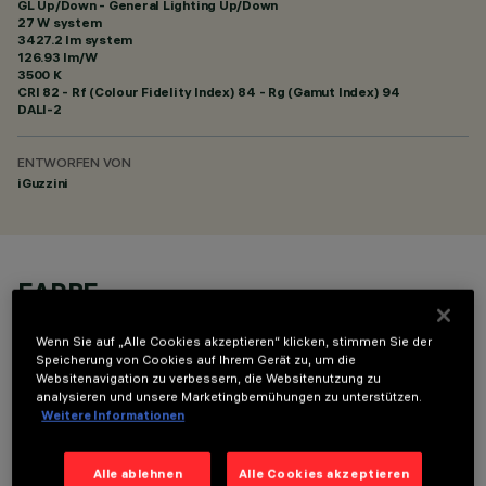
GL Up/Down - General Lighting Up/Down
27 W system
3427.2 lm system
126.93 lm/W
3500 K
CRI
82
- Rf (Colour Fidelity Index) 84 - Rg (Gamut Index) 94
DALI-2
ENTWORFEN VON
iGuzzini
FARBE
Wenn Sie auf „Alle Cookies akzeptieren“ klicken, stimmen Sie der
Speicherung von Cookies auf Ihrem Gerät zu, um die
Websitenavigation zu verbessern, die Websitenutzung zu
analysieren und unsere Marketingbemühungen zu unterstützen.
Weitere Informationen
TECHNISCHE DATEN
Alle ablehnen
Alle Cookies akzeptieren
LETZTES UPDATE: 02.08.2026