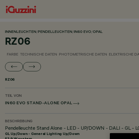
INNENLEUCHTEN
/
PENDELLEUCHTEN
/
IN60 EVO
/
OPAL
RZ06
FARBE
TECHNISCHE DATEN
PHOTOMETRISCHE DATEN
ELEKTRISCHE D
RZ06
TEIL VON
IN60 EVO STAND-ALONE OPAL
BESCHREIBUNG
Pendelleuchte Stand Alone - LED - UP/DOWN - DALI - GL - L
GL Up/Down - General Lighting Up/Down
53.9 W system