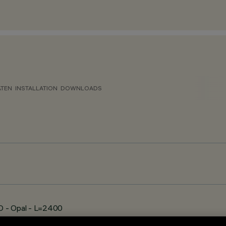
ATEN
INSTALLATION
DOWNLOADS
O - Opal - L=2400