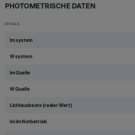
PHOTOMETRISCHE DATEN
DETAILS
lm system
W system
lm Quelle
W Quelle
Lichtausbeute (realer Wert)
lm im Notbetrieb