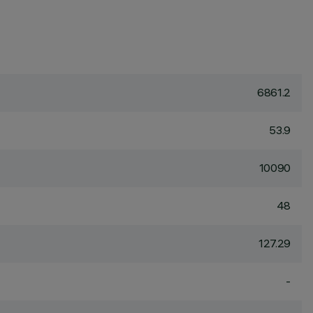
6861.2
53.9
10090
48
127.29
-