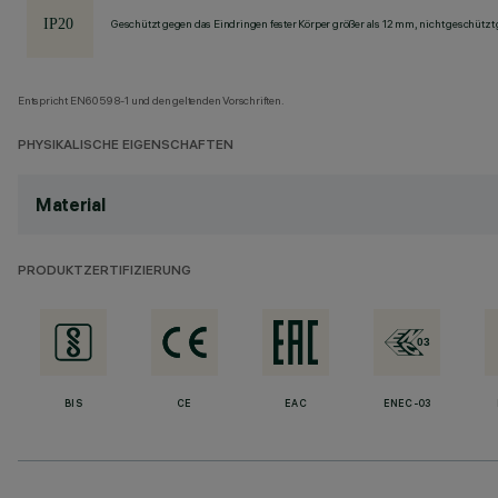
Geschützt gegen das Eindringen fester Körper größer als 12 mm, nicht geschützt
Entspricht EN60598-1 und den geltenden Vorschriften.
PHYSIKALISCHE EIGENSCHAFTEN
Material
PRODUKTZERTIFIZIERUNG
BIS
CE
EAC
ENEC-03