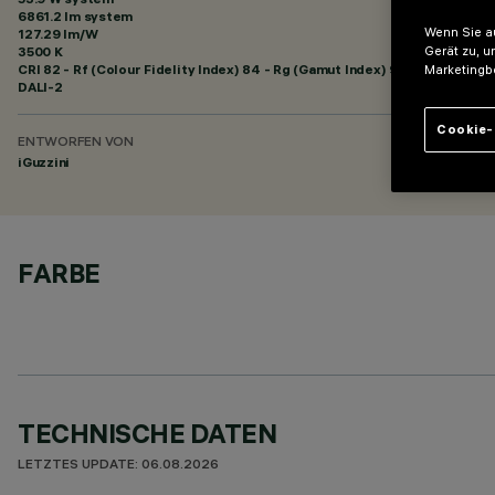
6861.2 lm system
Wenn Sie au
127.29 lm/W
3500 K
Gerät zu, u
CRI
82
- Rf (Colour Fidelity Index) 84 - Rg (Gamut Index) 94
Marketingb
DALI-2
Cookie-
ENTWORFEN VON
iGuzzini
FARBE
TECHNISCHE DATEN
LETZTES UPDATE: 06.08.2026