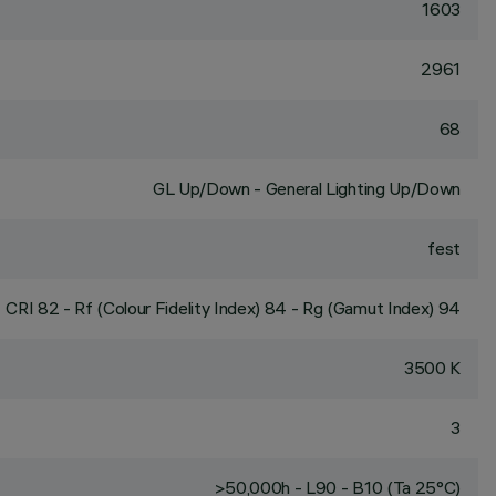
1603
2961
68
GL Up/Down - General Lighting Up/Down
fest
CRI
82
- Rf (Colour Fidelity Index) 84 - Rg (Gamut Index) 94
3500 K
3
>50,000h - L90 - B10 (Ta 25°C)