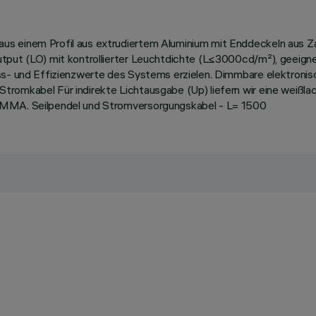
us einem Profil aus extrudiertem Aluminium mit Enddeckeln aus 
tput (LO) mit kontrollierter Leuchtdichte (L≤3000cd/m²), geeignet
ss- und Effizienzwerte des Systems erzielen. Dimmbare elektronisc
romkabel Für indirekte Lichtausgabe (Up) liefern wir eine weißlac
 PMMA. Seilpendel und Stromversorgungskabel - L= 1500