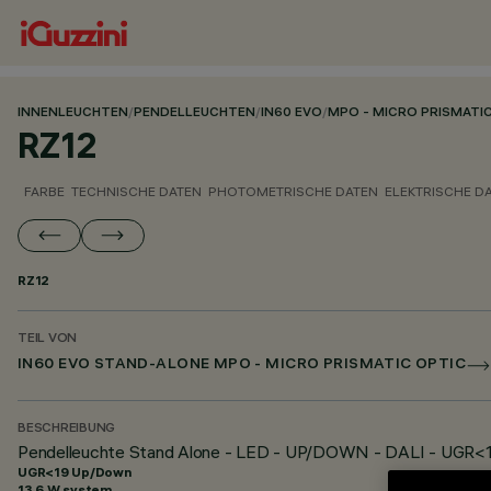
INNENLEUCHTEN
/
PENDELLEUCHTEN
/
IN60 EVO
/
MPO - MICRO PRISMATI
RZ12
FARBE
TECHNISCHE DATEN
PHOTOMETRISCHE DATEN
ELEKTRISCHE D
RZ12
TEIL VON
IN60 EVO STAND-ALONE MPO - MICRO PRISMATIC OPTIC
BESCHREIBUNG
Pendelleuchte Stand Alone - LED - UP/DOWN - DALI - UGR<
UGR<19 Up/Down
13.6 W system