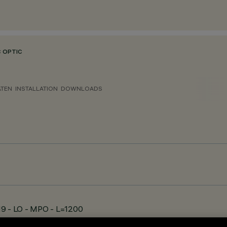
C OPTIC
ATEN
INSTALLATION
DOWNLOADS
19 - LO - MPO - L=1200