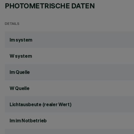
PHOTOMETRISCHE DATEN
DETAILS
lm system
W system
lm Quelle
W Quelle
Lichtausbeute (realer Wert)
lm im Notbetrieb