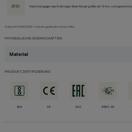
Geschützt gegen das Eindringen fester Körper größer als 12 mm, nicht geschützt
Entspricht EN60598-1 und den geltenden Vorschriften.
PHYSIKALISCHE EIGENSCHAFTEN
Material
PRODUKTZERTIFIZIERUNG
BIS
CE
EAC
ENEC-03