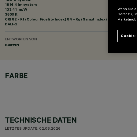
1814.4 lm system
Wenn Sie au
133.41 lm/W
3500 K
Gerät zu, u
CRI
82
- Rf (Colour Fidelity Index) 84 - Rg (Gamut Index) 94
Marketingb
DALI-2
Cookie-
ENTWORFEN VON
iGuzzini
FARBE
TECHNISCHE DATEN
LETZTES UPDATE: 02.08.2026