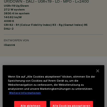
UP/DOWN - DALI - UGR<19 - LO - MPO - L=2400
UGR<19 Up/Down
27.2 W system
3830.4 lm system
140.82 lm/W
4000 K
CRI
82
- Rf (Colour Fidelity Index) 83 - Rg (Gamut Index) 95
DALI-2
ENTWORFEN VON
iGuzzini
FARBE
Wenn Sie auf „Alle Cookies akzeptieren“ klicken, stimmen Sie der
Speicherung von Cookies auf Ihrem Gerät zu, um die
Websitenavigation zu verbessern, die Websitenutzung zu
analysieren und unsere Marketingbemühungen zu unterstützen.
Weitere Informationen
TECHNISCHE DATEN
Alle ablehnen
Alle Cookies akzeptieren