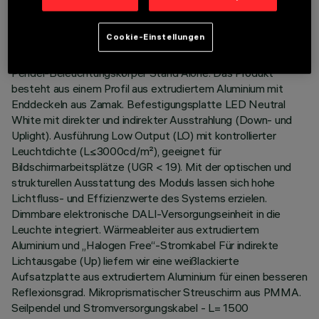
LETZTES UPDATE: 06.08.2026
Cookie-Einstellungen
BESCHREIBUNG
Pendel-Beleuchtungskörper Stand Alone. Das Produkt
besteht aus einem Profil aus extrudiertem Aluminium mit
Enddeckeln aus Zamak. Befestigungsplatte LED Neutral
White mit direkter und indirekter Ausstrahlung (Down- und
Uplight). Ausführung Low Output (LO) mit kontrollierter
Leuchtdichte (L≤3000cd/m²), geeignet für
Bildschirmarbeitsplätze (UGR < 19). Mit der optischen und
strukturellen Ausstattung des Moduls lassen sich hohe
Lichtfluss- und Effizienzwerte des Systems erzielen.
Dimmbare elektronische DALI-Versorgungseinheit in die
Leuchte integriert. Wärmeableiter aus extrudiertem
Aluminium und „Halogen Free“-Stromkabel Für indirekte
Lichtausgabe (Up) liefern wir eine weißlackierte
Aufsatzplatte aus extrudiertem Aluminium für einen besseren
Reflexionsgrad. Mikroprismatischer Streuschirm aus PMMA.
Seilpendel und Stromversorgungskabel - L= 1500