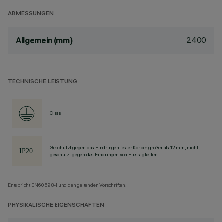
ABMESSUNGEN
2400
Allgemein (mm)
TECHNISCHE LEISTUNG
Class I
Geschützt gegen das Eindringen fester Körper größer als 12 mm, nicht
geschützt gegen das Eindringen von Flüssigkeiten.
Entspricht EN60598-1 und den geltenden Vorschriften.
PHYSIKALISCHE EIGENSCHAFTEN