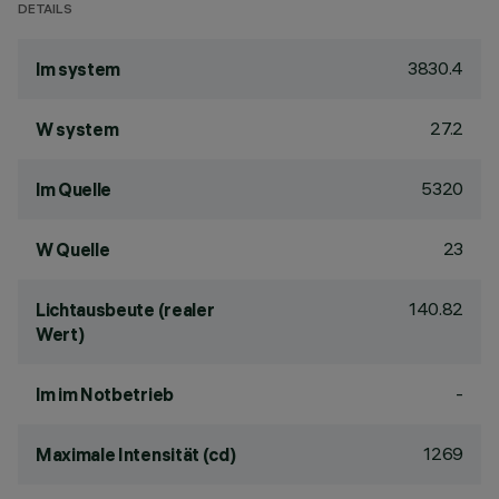
DETAILS
3830.4
lm system
27.2
W system
5320
lm Quelle
23
W Quelle
140.82
Lichtausbeute (realer
Wert)
-
lm im Notbetrieb
1269
Maximale Intensität (cd)