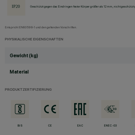
Geschützt gegen das Eindringen fester Körper größer als 12 mm, nicht geschützt
Entspricht EN60598-1 und den geltenden Vorschriften.
PHYSIKALISCHE EIGENSCHAFTEN
Gewicht (kg)
Material
PRODUKTZERTIFIZIERUNG
BIS
CE
EAC
ENEC-03