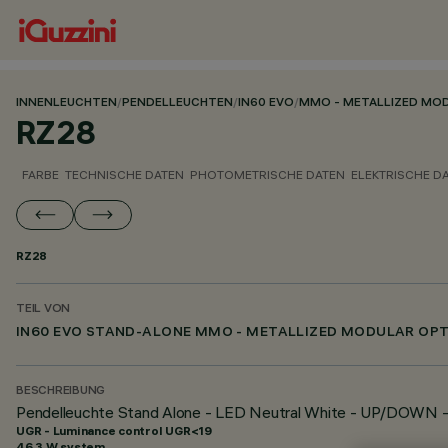
INNENLEUCHTEN
/
PENDELLEUCHTEN
/
IN60 EVO
/
MMO - METALLIZED MO
RZ28
FARBE
TECHNISCHE DATEN
PHOTOMETRISCHE DATEN
ELEKTRISCHE D
RZ28
TEIL VON
IN60 EVO STAND-ALONE MMO - METALLIZED MODULAR OPT
BESCHREIBUNG
Pendelleuchte Stand Alone - LED Neutral White - UP/DOWN 
UGR - Luminance control UGR<19
46.3 W system