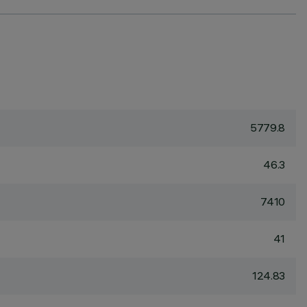
5779.8
46.3
7410
41
124.83