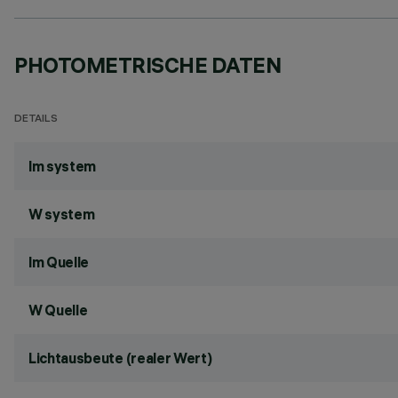
PHOTOMETRISCHE DATEN
DETAILS
lm system
W system
lm Quelle
W Quelle
Lichtausbeute (realer Wert)