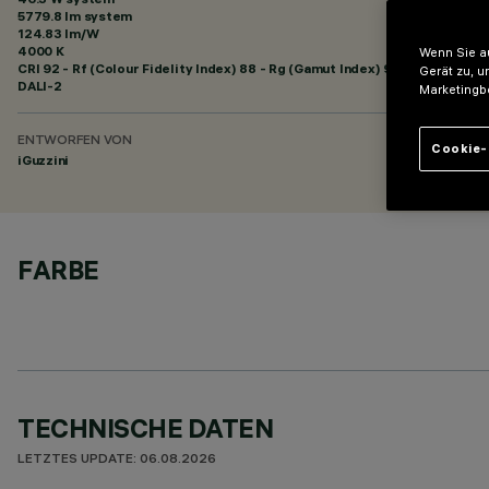
5779.8 lm system
124.83 lm/W
4000 K
Wenn Sie au
CRI
92
- Rf (Colour Fidelity Index) 88 - Rg (Gamut Index) 95
Gerät zu, u
DALI-2
Marketingb
ENTWORFEN VON
Cookie-
iGuzzini
FARBE
TECHNISCHE DATEN
LETZTES UPDATE: 06.08.2026