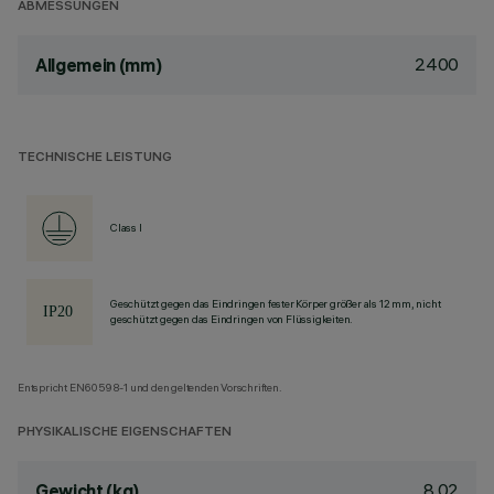
ABMESSUNGEN
2400
Allgemein (mm)
TECHNISCHE LEISTUNG
Class I
Geschützt gegen das Eindringen fester Körper größer als 12 mm, nicht
geschützt gegen das Eindringen von Flüssigkeiten.
Entspricht EN60598-1 und den geltenden Vorschriften.
PHYSIKALISCHE EIGENSCHAFTEN
8.02
Gewicht (kg)