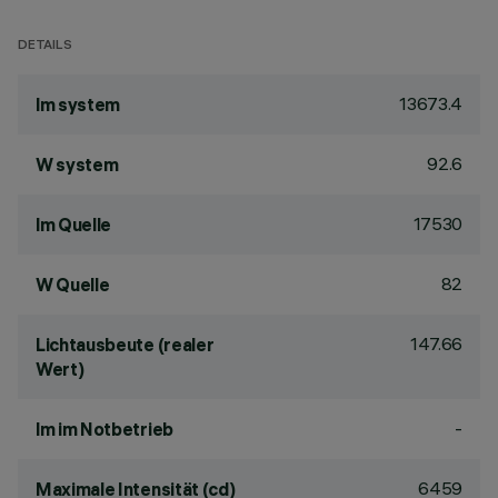
DETAILS
13673.4
lm system
92.6
W system
17530
lm Quelle
82
W Quelle
147.66
Lichtausbeute (realer
Wert)
-
lm im Notbetrieb
6459
Maximale Intensität (cd)