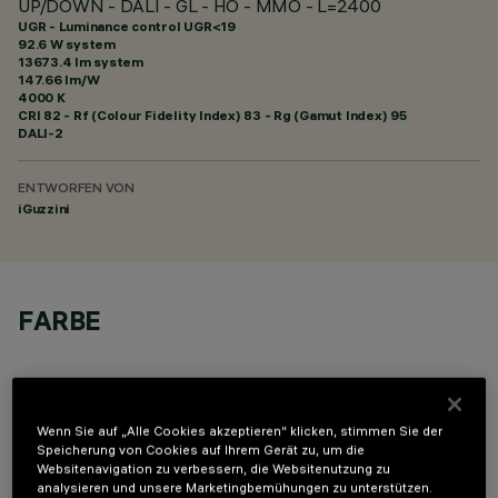
UP/DOWN - DALI - GL - HO - MMO - L=2400
UGR - Luminance control UGR<19
92.6 W system
13673.4 lm system
147.66 lm/W
4000 K
CRI
82
- Rf (Colour Fidelity Index) 83 - Rg (Gamut Index) 95
DALI-2
ENTWORFEN VON
iGuzzini
FARBE
Wenn Sie auf „Alle Cookies akzeptieren“ klicken, stimmen Sie der
Speicherung von Cookies auf Ihrem Gerät zu, um die
Websitenavigation zu verbessern, die Websitenutzung zu
TECHNISCHE DATEN
analysieren und unsere Marketingbemühungen zu unterstützen.