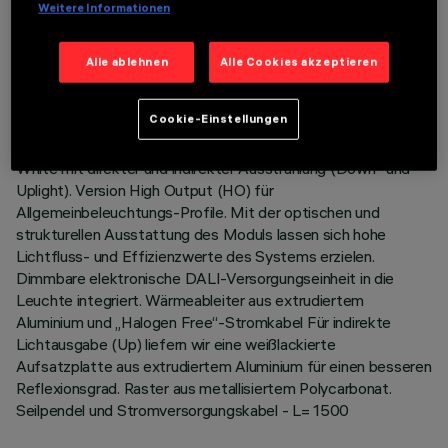
Weitere Informationen
LETZTES UPDATE: 06.08.2026
Alle ablehnen
Alle Cookies akzeptieren
BESCHREIBUNG
Pendel-Beleuchtungskörper Stand Alone. Das Produkt
Cookie-Einstellungen
besteht aus einem Profil aus extrudiertem Aluminium mit
Enddeckeln aus Zamak. Befestigungsplatte LED Neutral
White mit direkter und indirekter Ausstrahlung (Down- und
Uplight). Version High Output (HO) für
Allgemeinbeleuchtungs-Profile. Mit der optischen und
strukturellen Ausstattung des Moduls lassen sich hohe
Lichtfluss- und Effizienzwerte des Systems erzielen.
Dimmbare elektronische DALI-Versorgungseinheit in die
Leuchte integriert. Wärmeableiter aus extrudiertem
Aluminium und „Halogen Free“-Stromkabel Für indirekte
Lichtausgabe (Up) liefern wir eine weißlackierte
Aufsatzplatte aus extrudiertem Aluminium für einen besseren
Reflexionsgrad. Raster aus metallisiertem Polycarbonat.
Seilpendel und Stromversorgungskabel - L= 1500