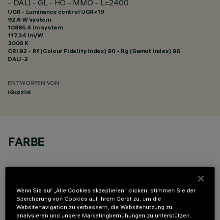
- DALI - GL - HO - MMO - L=2400
UGR - Luminance control UGR<19
92.6 W system
10865.4 lm system
117.34 lm/W
3000 K
CRI
92
- Rf (Colour Fidelity Index) 90 - Rg (Gamut Index) 96
DALI-2
ENTWORFEN VON
iGuzzini
FARBE
Wenn Sie auf „Alle Cookies akzeptieren“ klicken, stimmen Sie der
Speicherung von Cookies auf Ihrem Gerät zu, um die
Websitenavigation zu verbessern, die Websitenutzung zu
TECHNISCHE DATEN
analysieren und unsere Marketingbemühungen zu unterstützen.