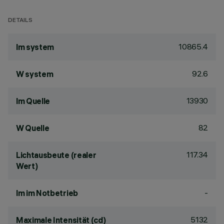
DETAILS
10865.4
lm system
92.6
W system
13930
lm Quelle
82
W Quelle
117.34
Lichtausbeute (realer
Wert)
-
lm im Notbetrieb
5132
Maximale Intensität (cd)