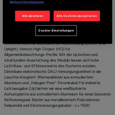
Weitere Informationen
LETZTES UPDATE: 06.08.2026
Alle ablehnen
Alle Cookies akzeptieren
BESCHREIBUNG
Pendel-Beleuchtungskörper Stand Alone. Das Produkt
Cookie-Einstellungen
besteht aus einem Profil aus extrudiertem Aluminium mit
Enddeckeln aus Zamak. Befestigungsplatte LED Warm
White mit direkter und indirekter Ausstrahlung (Down- und
Uplight). Version High Output (HO) für
Allgemeinbeleuchtungs-Profile. Mit der optischen und
strukturellen Ausstattung des Moduls lassen sich hohe
Lichtfluss- und Effizienzwerte des Systems erzielen.
Dimmbare elektronische DALI-Versorgungseinheit in die
Leuchte integriert. Wärmeableiter aus extrudiertem
Aluminium und „Halogen Free“-Stromkabel Für indirekte
Lichtausgabe (Up) liefern wir eine weißlackierte
Aufsatzplatte aus extrudiertem Aluminium für einen besseren
Reflexionsgrad. Raster aus metallisiertem Polycarbonat.
Seilpendel und Stromversorgungskabel - L= 1500