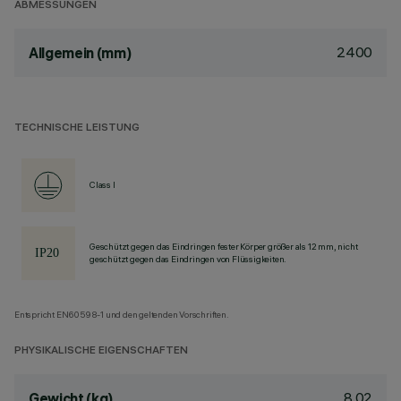
ABMESSUNGEN
2400
Allgemein (mm)
TECHNISCHE LEISTUNG
Class I
Geschützt gegen das Eindringen fester Körper größer als 12 mm, nicht
geschützt gegen das Eindringen von Flüssigkeiten.
Entspricht EN60598-1 und den geltenden Vorschriften.
PHYSIKALISCHE EIGENSCHAFTEN
8.02
Gewicht (kg)